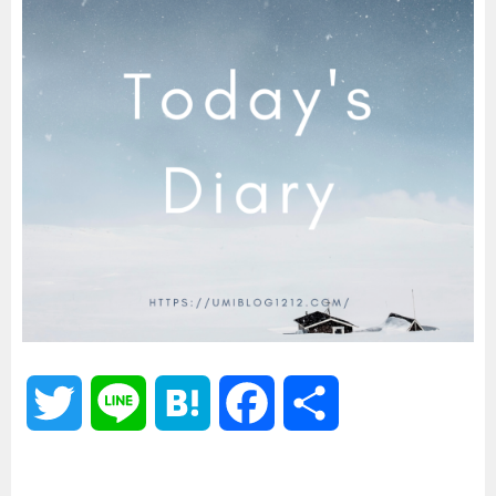
T
L
H
F
共
w
i
a
a
有