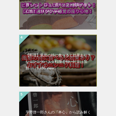
買ったよ！口コミ通りソファ感覚の座り
心地！
（14,040 view）
【料理】風邪の時に食べると効果あり？
なニンニクパスタ料理！匂い対策は加
熱！
（9,495 view）
平野啓一郎さんの『本心』から読み解く