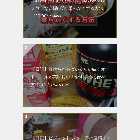
【料理】唐揚げが焦げて苦味がある時の
失敗しない揚げ方+柔らかくする方法
（39,984 view）
【日記】腹持ちがやばいくらい続くオー
トミールが美味しい！おすすめの食べ
方！
（22,754 view）
【日記】ピグレット ジュニアの座椅子を