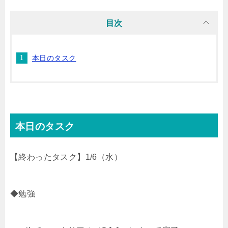
i
n
t
c
目次
t
e
e
e
本日のタスク
t
n
b
e
a
o
r
o
本日のタスク
k
【終わったタスク】1/6（水）
◆勉強