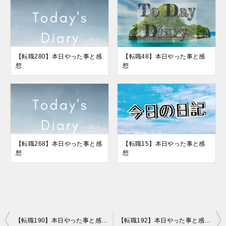
【転職280】本日やった事と感
【転職48】本日やった事と感
想
想
【転職268】本日やった事と感
【転職15】本日やった事と感
想
想
投
【転職190】本日やった事と感想+GithubとHerokuの使い方に慣れよう。
【転職192】本日やった事と感想+テストを書くがようやく見えてきた