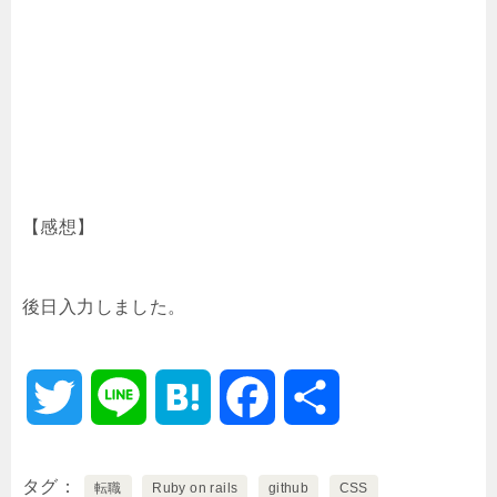
【感想】
後日入力しました。
T
L
H
F
共
w
i
a
a
有
タグ
転職
Ruby on rails
github
CSS