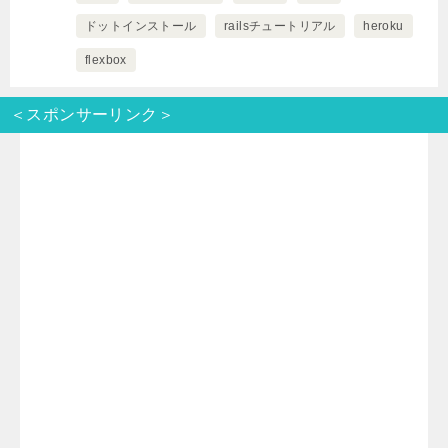
i
n
t
c
ドットインストール
railsチュートリアル
heroku
t
e
e
e
flexbox
t
n
b
＜スポンサーリンク＞
e
a
o
r
o
k