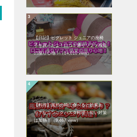
【日記】ピグレット ジュニアの座椅
子を買ったよ！口コミ通りソファ感覚
の座り心地！
（14,010 view）
【料理】風邪の時に食べると効果あ
り？なニンニクパスタ料理！匂い対策
は加熱！
（9,467 view）