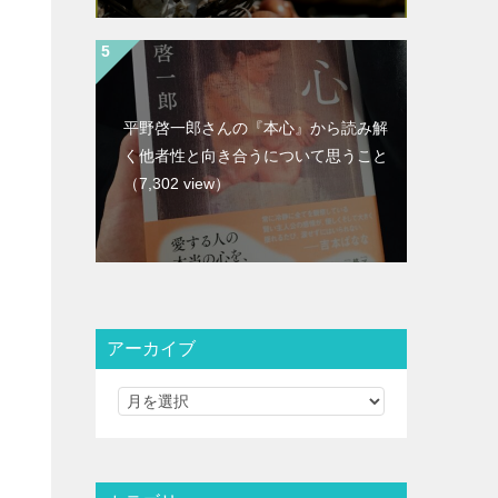
平野啓一郎さんの『本心』から読み解
く他者性と向き合うについて思うこと
（7,302 view）
アーカイブ