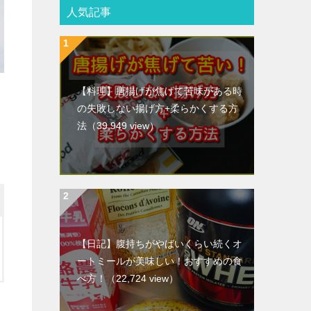
人気記事
【料理】唐揚げが焦げて苦味がある時
の失敗しない揚げ方+柔らかくする方
法
（39,949 view）
【日記】腹持ちがやばいくらい続くオ
ートミールが美味しい！おすすめの食
べ方！
（22,724 view）