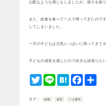
心配なような感じもしましたが、後ろを振
また、給食を食べて一人で帰ってきたので
してしまいました。
一方の子どもは元気いっぱいに帰ってきて
子どもの成長を感じたので自分も頑張りた
T
L
H
F
共
w
i
a
a
有
タグ
転職
成長
一人通学
i
n
t
c