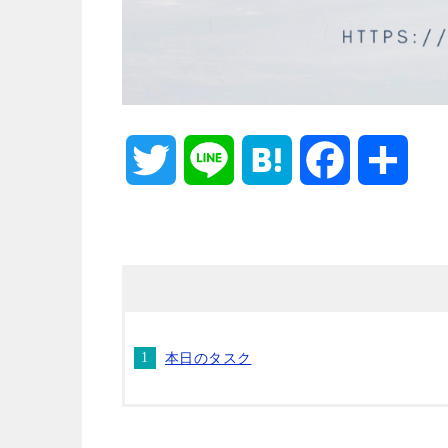
T
L
H
F
共
w
i
a
a
有
i
n
t
c
t
e
e
e
本日のタスク
t
n
b
e
a
o