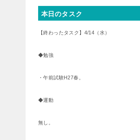
r
o
本日のタスク
k
【終わったタスク】4/14（水）
◆勉強
・午前試験H27春。
◆運動
無し。