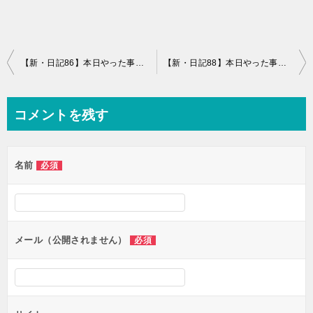
投
【新・日記86】本日やった事と感想+フィルター掃除、筋トレのメニューにて
【新・日記88】本日やった事と感想+映画ジャングルクルーズを観たよ
稿
ナ
コメントを残す
ビ
ゲ
名前
必須
ー
シ
ョ
ン
メール（公開されません）
必須