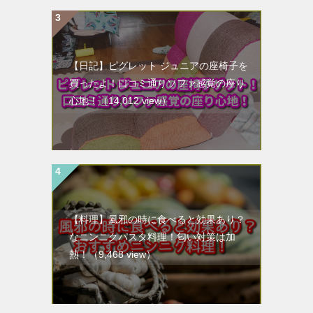
【日記】ピグレット ジュニアの座椅子を
買ったよ！口コミ通りソファ感覚の座り
心地！
（14,012 view）
【料理】風邪の時に食べると効果あり？
なニンニクパスタ料理！匂い対策は加
熱！
（9,468 view）