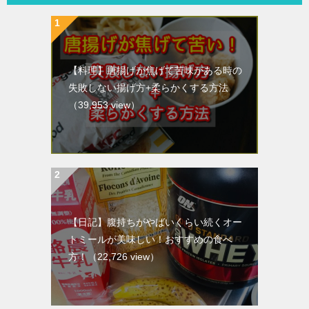
【料理】唐揚げが焦げて苦味がある時の
失敗しない揚げ方+柔らかくする方法
（39,953 view）
【日記】腹持ちがやばいくらい続くオー
トミールが美味しい！おすすめの食べ
方！
（22,726 view）