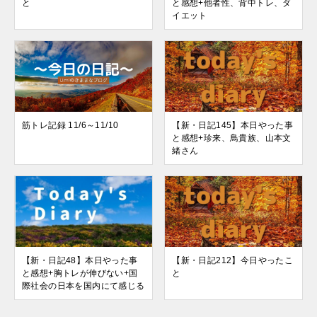
と
と感想+他者性、背中トレ、ダ
イエット
筋トレ記録 11/6～11/10
【新・日記145】本日やった事
と感想+珍来、鳥貴族、山本文
緒さん
【新・日記48】本日やった事
【新・日記212】今日やったこ
と感想+胸トレが伸びない+国
と
際社会の日本を国内にて感じる