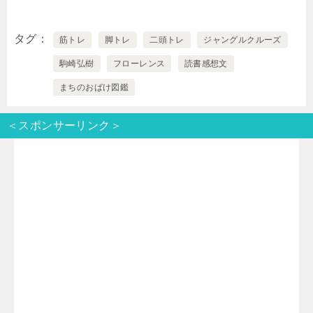
w
i
a
a
有
タグ
筋トレ
脚トレ
二頭トレ
ジャングルクルーズ
i
n
t
c
駒崎弘樹
フローレンス
読書感想文
t
e
e
e
まちのおばけ図鑑
t
n
b
＜スポンサーリンク＞
e
a
o
r
o
k