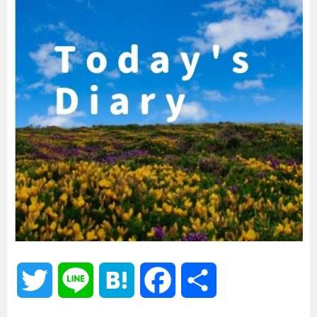
T
L
H
F
共
w
i
a
a
有