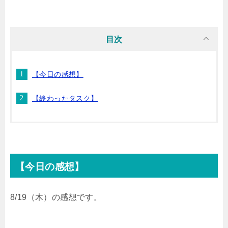
i
n
t
c
目次
t
e
e
e
【今日の感想】
t
n
b
【終わったタスク】
e
a
o
r
o
k
【今日の感想】
8/19（木）の感想です。