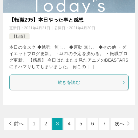
【転職295】本日やった事と感想
更新日：
2021年4月21日
公開日：
2021年4月20日
【転職】
本日のタスク ◆勉強 無し。 ◆運動 無し。 ◆その他 ・ダ
イエットブログ更新。 ・4/21の予定を決める。 ・転職ブロ
グ更新。 【感想】 今日はたまたま見たアニメのBEASTARS
にドハマりしてしまいました。 何この […]
続きを読む
前へ
1
2
3
4
5
6
7
次へ