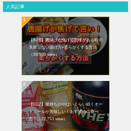
人気記事
【料理】唐揚げが焦げて苦味がある時の
失敗しない揚げ方+柔らかくする方法
（39,980 view）
【日記】腹持ちがやばいくらい続くオー
トミールが美味しい！おすすめの食べ
方！
（22,753 view）