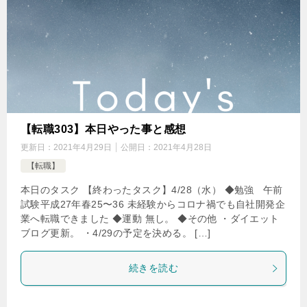
【転職303】本日やった事と感想
更新日：
2021年4月29日
公開日：
2021年4月28日
【転職】
本日のタスク 【終わったタスク】4/28（水） ◆勉強 午前
試験平成27年春25〜36 未経験からコロナ禍でも自社開発企
業へ転職できました ◆運動 無し。 ◆その他 ・ダイエット
ブログ更新。 ・4/29の予定を決める。 […]
続きを読む