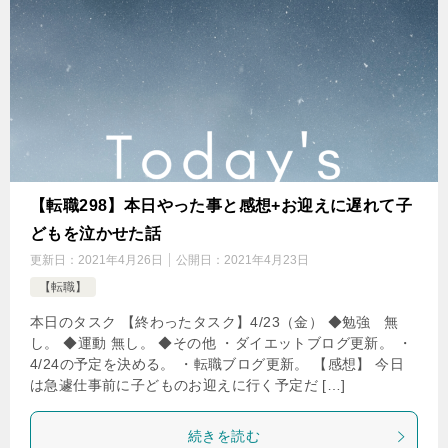
【転職298】本日やった事と感想+お迎えに遅れて子
どもを泣かせた話
更新日：
2021年4月26日
公開日：
2021年4月23日
【転職】
本日のタスク 【終わったタスク】4/23（金） ◆勉強 無
し。 ◆運動 無し。 ◆その他 ・ダイエットブログ更新。 ・
4/24の予定を決める。 ・転職ブログ更新。 【感想】 今日
は急遽仕事前に子どものお迎えに行く予定だ […]
続きを読む