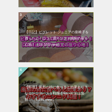
【日記】ピグレット ジュニアの座椅子を
買ったよ！口コミ通りソファ感覚の座り
心地！
（14,039 view）
【料理】風邪の時に食べると効果あり？
なニンニクパスタ料理！匂い対策は加
熱！
（9,495 view）