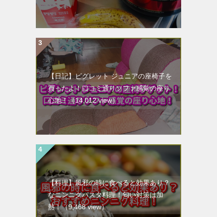
【日記】ピグレット ジュニアの座椅子を
買ったよ！口コミ通りソファ感覚の座り
心地！
（14,012 view）
【料理】風邪の時に食べると効果あり？
なニンニクパスタ料理！匂い対策は加
熱！
（9,468 view）