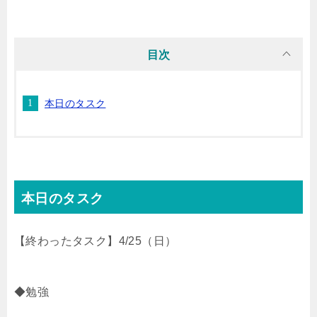
i
n
t
c
目次
t
e
e
e
本日のタスク
t
n
b
e
a
o
r
o
本日のタスク
k
【終わったタスク】4/25（日）
◆勉強