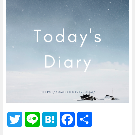
T
L
H
F
共
w
i
a
a
有