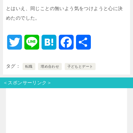
とはいえ、同じことの無いよう気をつけようと心に決
めたのでした。
T
L
H
F
共
w
i
a
a
有
タグ
転職
埋め合わせ
子どもとデート
i
n
t
c
＜スポンサーリンク＞
t
e
e
e
t
n
b
e
a
o
r
o