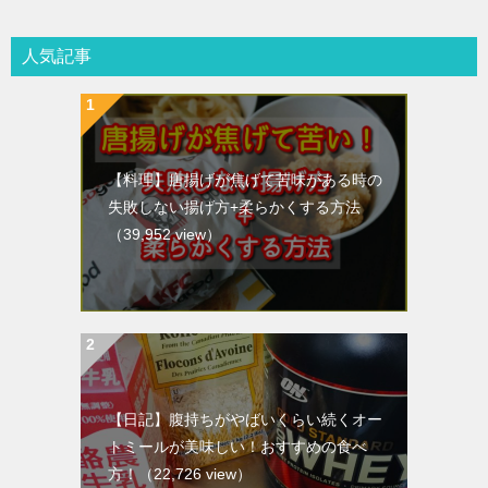
人気記事
【料理】唐揚げが焦げて苦味がある時の
失敗しない揚げ方+柔らかくする方法
（39,952 view）
【日記】腹持ちがやばいくらい続くオー
トミールが美味しい！おすすめの食べ
方！
（22,726 view）