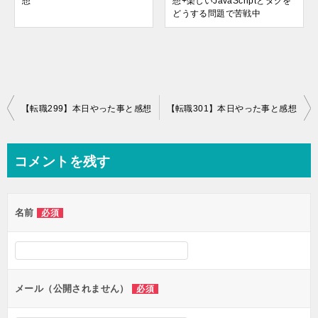
想
想+楽しいJavaScriptとタグを
どうする問題で苦戦中
投
【転職299】本日やった事と感想
【転職301】本日やった事と感想
稿
ナ
コメントを残す
ビ
ゲ
名前
必須
ー
シ
ョ
ン
メール（公開されません）
必須