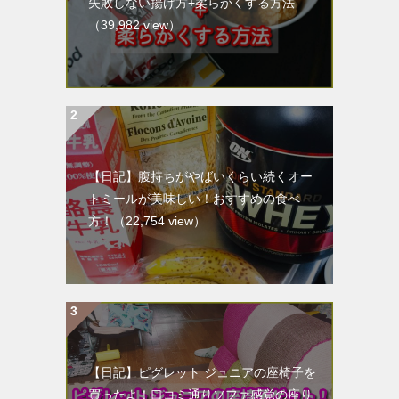
失敗しない揚げ方+柔らかくする方法
（39,982 view）
【日記】腹持ちがやばいくらい続くオー
トミールが美味しい！おすすめの食べ
方！
（22,754 view）
【日記】ピグレット ジュニアの座椅子を
買ったよ！口コミ通りソファ感覚の座り