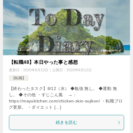
【転職48】本日やった事と感想
更新日：
2020年8月13日
公開日：
2020年8月12日
【転職】
【終わったタスク】8/12（水） ◆勉強 無し。 ◆運動 無
し。 ◆その他 ・すじこん風 →：
https://mayukitchen.com/chicken-skin-sujikon/ ・転職ブロ
グ更新。 ・ダイエット […]
続きを読む