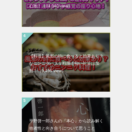
心地！
（14,040 view）
【料理】風邪の時に食べると効果あり？
なニンニクパスタ料理！匂い対策は加
熱！
（9,495 view）
平野啓一郎さんの『本心』から読み解く
他者性と向き合うについて思うこと