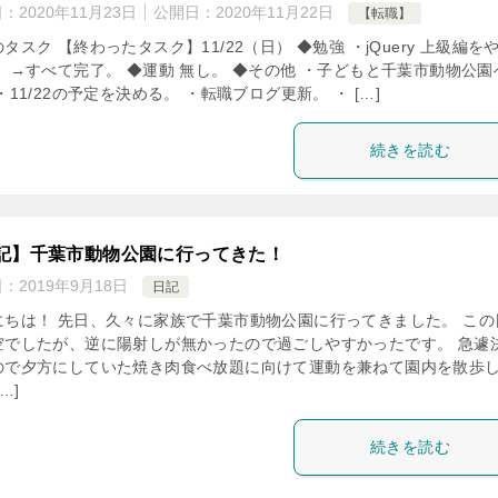
日：
2020年11月23日
公開日：
2020年11月22日
【転職】
タスク 【終わったタスク】11/22（日） ◆勉強 ・jQuery 上級編を
 →すべて完了。 ◆運動 無し。 ◆その他 ・子どもと千葉市動物公園
・11/22の予定を決める。 ・転職ブログ更新。 ・ […]
続きを読む
記】千葉市動物公園に行ってきた！
日：
2019年9月18日
日記
にちは！ 先日、久々に家族で千葉市動物公園に行ってきました。 この
空でしたが、逆に陽射しが無かったので過ごしやすかったです。 急遽
ので夕方にしていた焼き肉食べ放題に向けて運動を兼ねて園内を散歩
…]
続きを読む