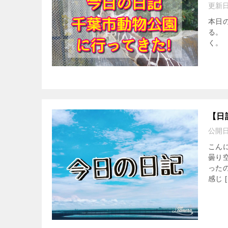
更新
本日の
る。
く。 
【日
公開
こん
曇り
った
感じ [