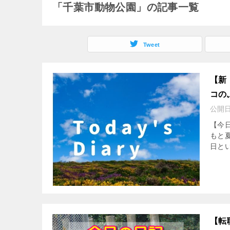
「千葉市動物公園」の記事一覧
Tweet
【新
コの
公開
【今日
もと
日と
【転