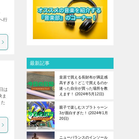
や
へ行
最新記事
皇居で買える長財布が満足感
高すぎる！どこで買えるのか
迷った自分が買った場所を教
日は
えます！
2024年5月12日
決ま
した
親子で楽しむスプラトゥーン
3が面白すぎた！
2024年1月
20日
ニューバランスのインソール