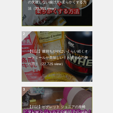
の失敗しない揚げ方+柔らかくする方
法
（39,951 view）
【日記】腹持ちがやばいくらい続くオ
ートミールが美味しい！おすすめの食
べ方！
（22,725 view）
【日記】ピグレット ジュニアの座椅