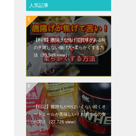
人気記事
【料理】唐揚げが焦げて苦味がある時
の失敗しない揚げ方+柔らかくする方
法
（39,949 view）
【日記】腹持ちがやばいくらい続くオ
ートミールが美味しい！おすすめの食
べ方！
（22,725 view）