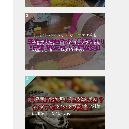
【日記】ピグレット ジュニアの座椅
子を買ったよ！口コミ通りソファ感覚
の座り心地！
（14,010 view）
【料理】風邪の時に食べると効果あ
り？なニンニクパスタ料理！匂い対策
は加熱！
（9,467 view）