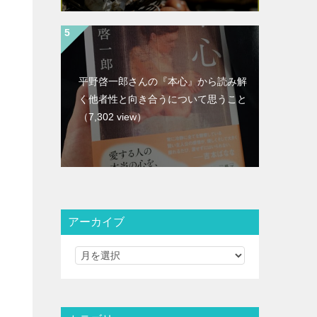
平野啓一郎さんの『本心』から読み解
く他者性と向き合うについて思うこと
（7,302 view）
アーカイブ