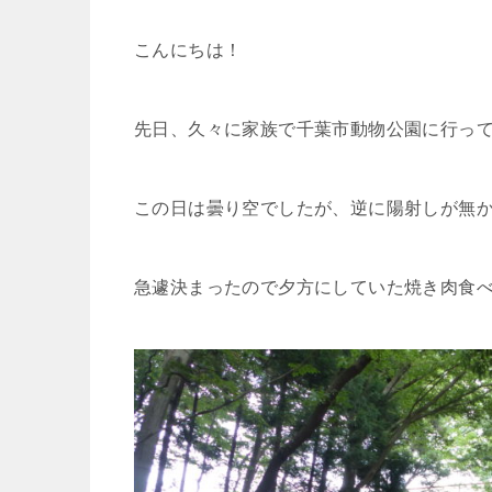
w
i
a
a
有
こんにちは！
i
n
t
c
先日、久々に家族で千葉市動物公園に行っ
t
e
e
e
t
n
b
この日は曇り空でしたが、逆に陽射しが無
e
a
o
急遽決まったので夕方にしていた焼き肉食
r
o
k