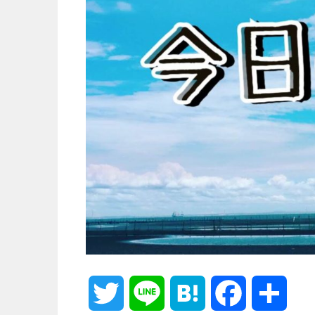
T
L
H
F
共