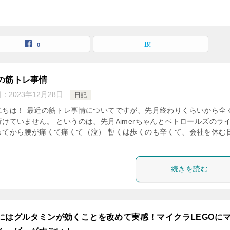
0
の筋トレ事情
日：
2023年12月28日
日記
にちは！ 最近の筋トレ事情についてですが、先月終わりくらいから全
行けていません。 というのは、先月Aimerちゃんとペトロールズのラ
ってから腰が痛くて痛くて（泣） 暫くは歩くのも辛くて、会社を休む
続きを読む
にはグルタミンが効くことを改めて実感！マイクラLEGOに