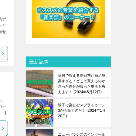
風邪
～と
何せ
最新記事
皇居で買える長財布が満足感
高すぎる！どこで買えるのか
迷った自分が買った場所を教
えます！
2024年5月12日
た。
親子で楽しむスプラトゥーン
パー
3が面白すぎた！
2024年1月
…]
20日
ニューバランスのインソール