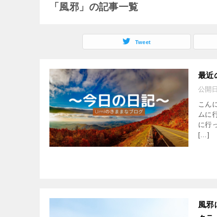
「風邪」の記事一覧
Tweet
最近
公開
こん
ムに
に行
[…]
風邪