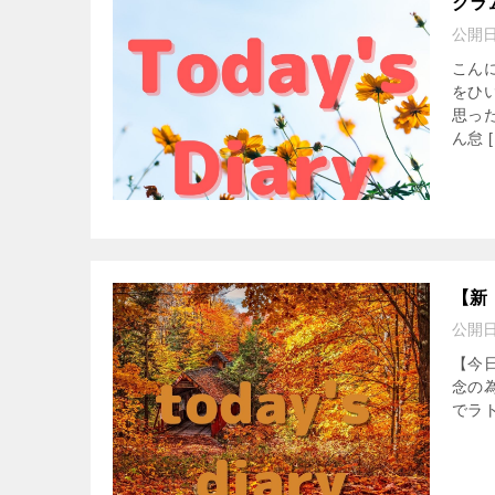
クラ
公開
こん
をひ
思っ
ん怠 [
【新
公開
【今
念の
でラ