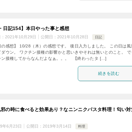
・日記154】本日やった事と感想
日：
2021年10月29日
公開日：
2021年10月28日
日記
の感想】 10/28（木）の感想です。 後日入力しました。 この日は風
てダウン。 ワクチン接種の影響かと思いきやそれは無いとのこと。 で
チン接種してからなんだよなぁ。。。 【終わったタ […]
続きを読む
風邪の時に食べると効果あり？なニンニクパスタ料理！匂い対
19年6月23日
公開日：
2019年3月14日
料理