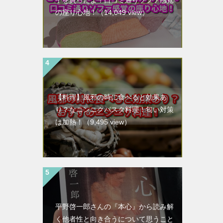
子を買ったよ！口コミ通りソファ感覚
の座り心地！
（14,049 view）
【料理】風邪の時に食べると効果あ
り？なニンニクパスタ料理！匂い対策
は加熱！
（9,495 view）
平野啓一郎さんの『本心』から読み解
く他者性と向き合うについて思うこと