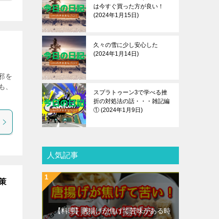
は今すぐ買った方が良い！
2024年1月15日
久々の雪に少し安心した
2024年1月14日
邪を
も、
スプラトゥーン3で学べる挫
折の対処法の話・・・雑記編
①
2024年1月9日
人気記事
策
【料理】唐揚げが焦げて苦味がある時