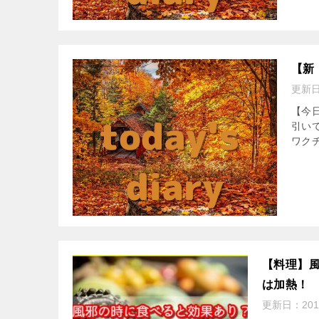
【新
更新
【今日
引い
ワク
【料理】
は加熱！
更新日：
20