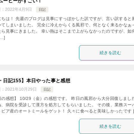
ムービーがすごい！
日：
2022年4月9日
日記
にちは！ 先週のブログは見事にすっぽかした訳ですが、言い訳すると
いてしまいました。 完全に冷えからくる風邪で、何となく来るかなぁ
たら見事にきました。 幸い熱はそこまで上がらなかったのですが、如
…]
続きを読む
・日記155】本日やった事と感想
日：
2021年10月29日
日記
日の感想】 10/29（金）の感想です。 昨日の風邪から大分回復しまし
為、病院を受診して漢方を処方してもらいました。 その後、業務スー
トビア産のオートミールをゲット！ 久々に食べると美味しかったです [
続きを読む