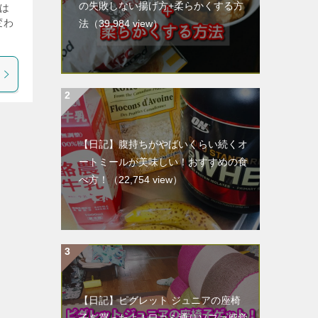
の失敗しない揚げ方+柔らかくする方
は
変わ
法
（39,984 view）
【日記】腹持ちがやばいくらい続くオ
ートミールが美味しい！おすすめの食
べ方！
（22,754 view）
【日記】ピグレット ジュニアの座椅