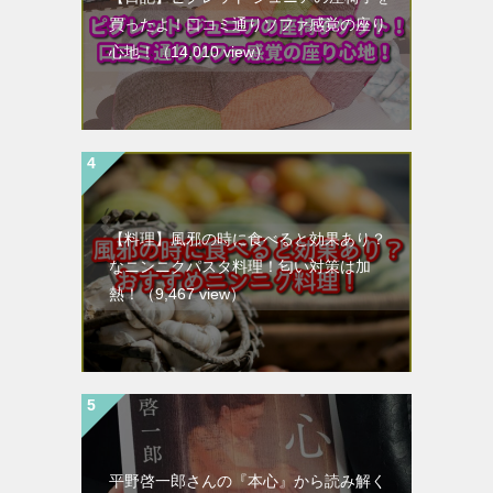
買ったよ！口コミ通りソファ感覚の座り
心地！
（14,010 view）
【料理】風邪の時に食べると効果あり？
なニンニクパスタ料理！匂い対策は加
熱！
（9,467 view）
平野啓一郎さんの『本心』から読み解く