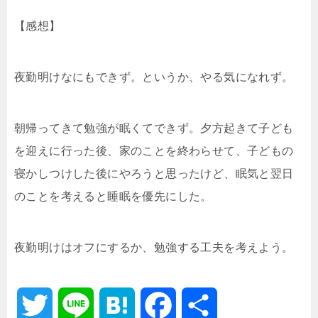
t
n
b
【感想】
e
a
o
夜勤明けなにもできず。というか、やる気になれず。
r
o
k
朝帰ってきて勉強が眠くてできず。夕方起きて子ども
を迎えに行った後、家のことを終わらせて、子どもの
寝かしつけした後にやろうと思ったけど、眠気と翌日
のことを考えると睡眠を優先にした。
夜勤明けはオフにするか、勉強する工夫を考えよう。
T
L
H
F
共