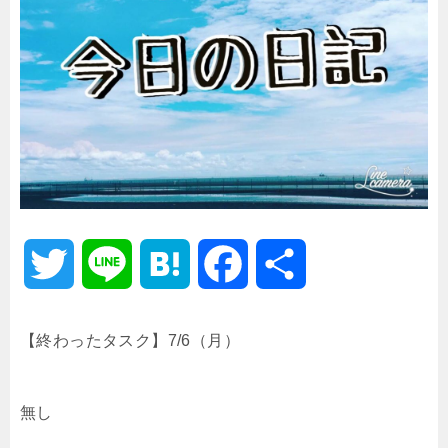
T
L
H
F
共
w
i
a
a
有
【終わったタスク】7/6（月）
i
n
t
c
無し
t
e
e
e