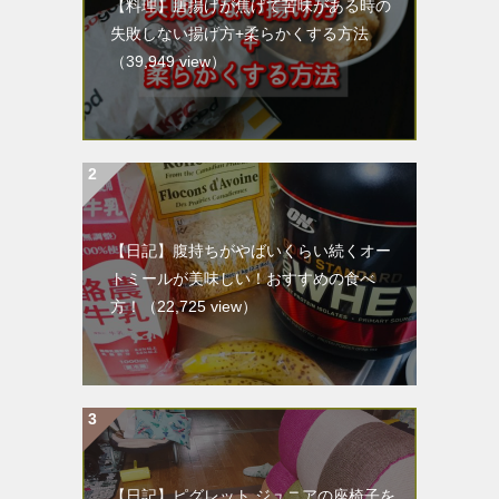
【料理】唐揚げが焦げて苦味がある時の
失敗しない揚げ方+柔らかくする方法
（39,949 view）
【日記】腹持ちがやばいくらい続くオー
トミールが美味しい！おすすめの食べ
方！
（22,725 view）
【日記】ピグレット ジュニアの座椅子を