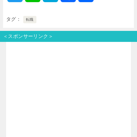
w
i
a
a
有
タグ
転職
i
n
t
c
＜スポンサーリンク＞
t
e
e
e
t
n
b
e
a
o
r
o
k