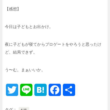
t
n
b
【感想】
e
a
o
今日は子どもとお出かけ。
r
o
k
夜に子どもが寝てからプロゲートをやろうと思ったけ
ど、結局できず。
う〜む。まぁいいか。
T
L
H
F
共
w
i
a
a
有
タグ
転職