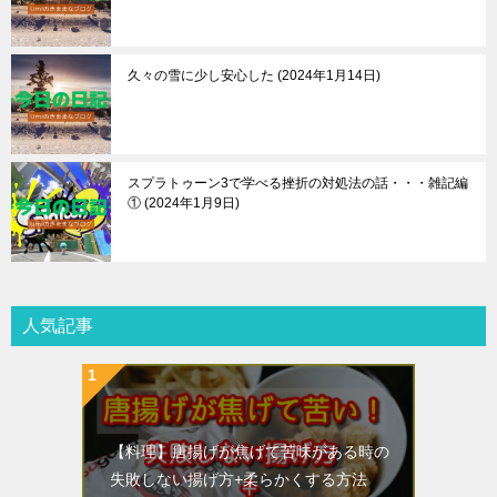
久々の雪に少し安心した
2024年1月14日
スプラトゥーン3で学べる挫折の対処法の話・・・雑記編
①
2024年1月9日
人気記事
【料理】唐揚げが焦げて苦味がある時の
失敗しない揚げ方+柔らかくする方法