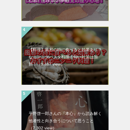
心地！
（14,010 view）
【料理】風邪の時に食べると効果あり？
なニンニクパスタ料理！匂い対策は加
熱！
（9,467 view）
平野啓一郎さんの『本心』から読み解く
他者性と向き合うについて思うこと
（7,302 view）