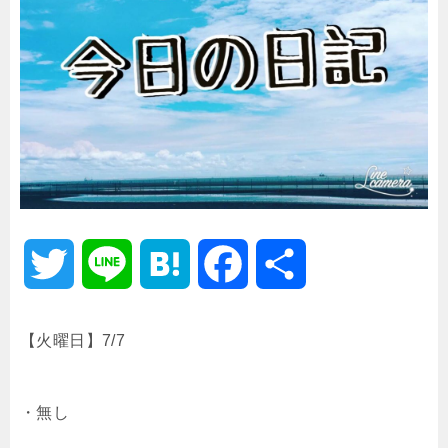
T
L
H
F
共
w
i
a
a
有
【火曜日】7/7
i
n
t
c
・無し
t
e
e
e