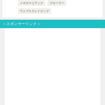
メガロマニアック
クローラー
t
e
e
e
ウェブスクレイピング
t
n
b
＜スポンサーリンク＞
e
a
o
r
o
k