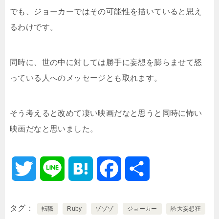
でも、ジョーカーではその可能性を描いていると思え
るわけです。
同時に、世の中に対しては勝手に妄想を膨らませて怒
っている人へのメッセージとも取れます。
そう考えると改めて凄い映画だなと思うと同時に怖い
映画だなと思いました。
T
L
H
F
共
w
i
a
a
有
タグ
転職
Ruby
ゾゾゾ
ジョーカー
誇大妄想狂
i
n
t
c