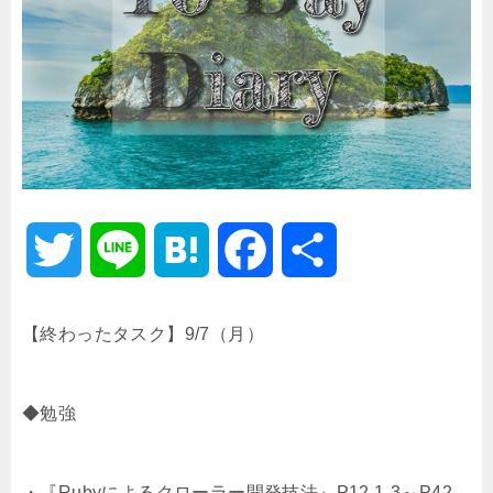
T
L
H
F
共
w
i
a
a
有
【終わったタスク】9/7（月）
i
n
t
c
◆勉強
t
e
e
e
t
n
b
・『Rubyによるクローラー開発技法』P12.1-3～P42.