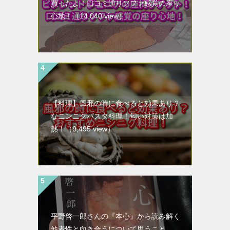
買ったよ！口コミ通りソファ感覚の座り
心地！
（14,040 view）
【料理】風邪の時に食べると効果あり？
なニンニクパスタ料理！匂い対策は加
熱！
（9,495 view）
平野啓一郎さんの『本心』から読み解く
他者性と向き合うについて思うこと