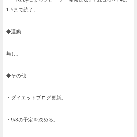
e
a
o
1-5まで読了。
r
o
◆運動
k
無し。
◆その他
・ダイエットブログ更新。
・9/8の予定を決める。