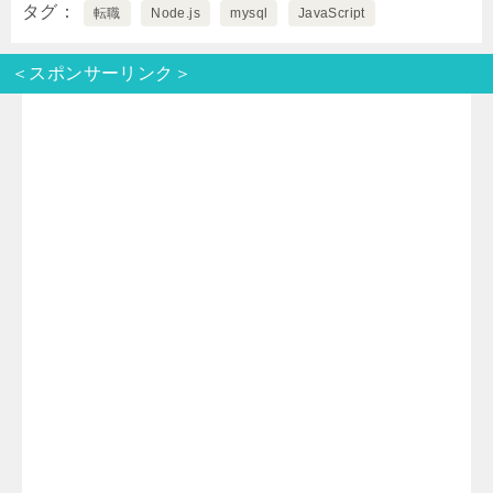
タグ
転職
Node.js
mysql
JavaScript
i
n
t
c
＜スポンサーリンク＞
t
e
e
e
t
n
b
e
a
o
r
o
k