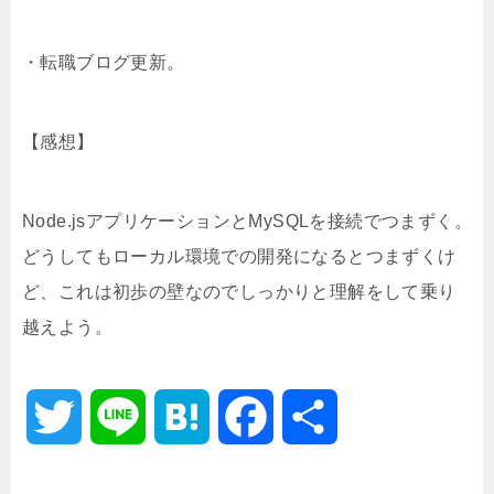
・転職ブログ更新。
【感想】
Node.jsアプリケーションとMySQLを接続でつまずく。
どうしてもローカル環境での開発になるとつまずくけ
ど、これは初歩の壁なのでしっかりと理解をして乗り
越えよう。
T
L
H
F
共
w
i
a
a
有