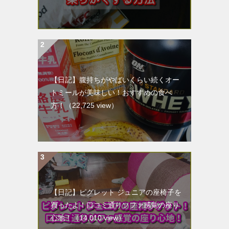
【日記】腹持ちがやばいくらい続くオー
トミールが美味しい！おすすめの食べ
方！
（22,725 view）
【日記】ピグレット ジュニアの座椅子を
買ったよ！口コミ通りソファ感覚の座り
心地！
（14,010 view）