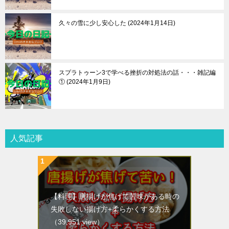
久々の雪に少し安心した
2024年1月14日
スプラトゥーン3で学べる挫折の対処法の話・・・雑記編
①
2024年1月9日
人気記事
【料理】唐揚げが焦げて苦味がある時の
失敗しない揚げ方+柔らかくする方法
（39,951 view）