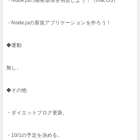
・Node.jsの開発環境を用意しよう！（macOS）
e
a
o
・Node.jsの新規アプリケーションを作ろう！
r
o
k
◆運動
無し。
◆その他
・ダイエットブログ更新。
・10/1の予定を決める。