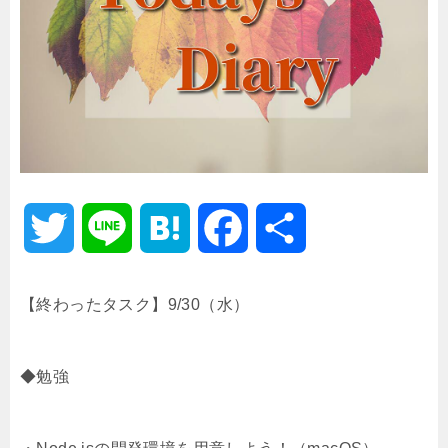
T
L
H
F
共
w
i
a
a
有
【終わったタスク】9/30（水）
i
n
t
c
◆勉強
t
e
e
e
t
n
b