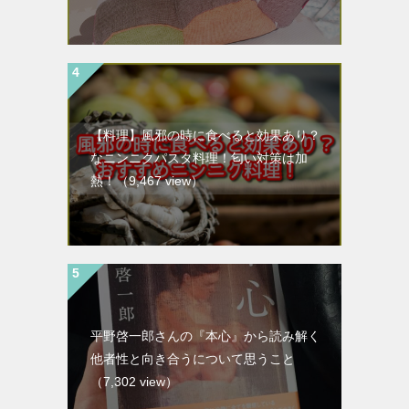
【料理】風邪の時に食べると効果あり？
なニンニクパスタ料理！匂い対策は加
熱！
（9,467 view）
平野啓一郎さんの『本心』から読み解く
他者性と向き合うについて思うこと
（7,302 view）