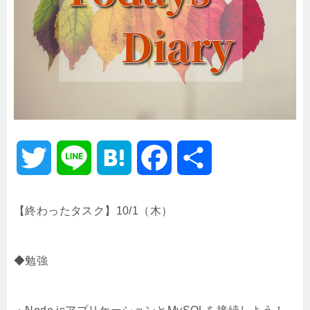
T
L
H
F
共
w
i
a
a
有
【終わったタスク】10/1（木）
i
n
t
c
◆勉強
t
e
e
e
t
n
b