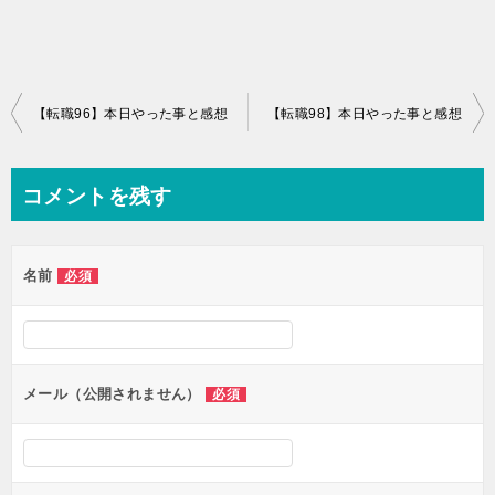
投
【転職96】本日やった事と感想
【転職98】本日やった事と感想
稿
ナ
コメントを残す
ビ
ゲ
名前
必須
ー
シ
ョ
ン
メール（公開されません）
必須