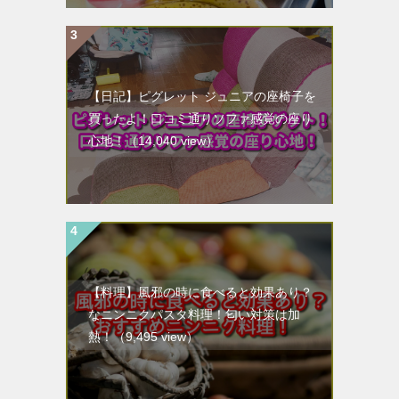
【日記】ピグレット ジュニアの座椅子を
買ったよ！口コミ通りソファ感覚の座り
心地！
（14,040 view）
【料理】風邪の時に食べると効果あり？
なニンニクパスタ料理！匂い対策は加
熱！
（9,495 view）