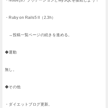
・Node.jsアプリケーションとMySQLを接続しよう！
e
a
o
・Ruby on Rails5 II（2.3h）
r
o
k
→投稿一覧ページの続きを進める。
◆運動
無し。
◆その他
・ダイエットブログ更新。