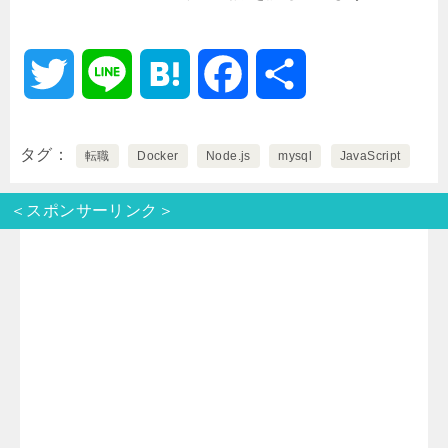
T
L
H
F
共
w
i
a
a
有
タグ
転職
Docker
Node.js
mysql
JavaScript
i
n
t
c
＜スポンサーリンク＞
t
e
e
e
t
n
b
e
a
o
r
o
k