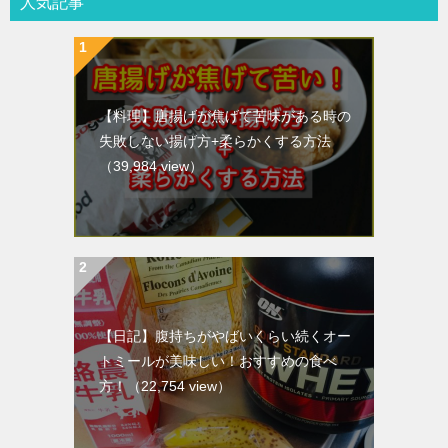
人気記事
【料理】唐揚げが焦げて苦味がある時の
失敗しない揚げ方+柔らかくする方法
（39,984 view）
【日記】腹持ちがやばいくらい続くオー
トミールが美味しい！おすすめの食べ
方！
（22,754 view）