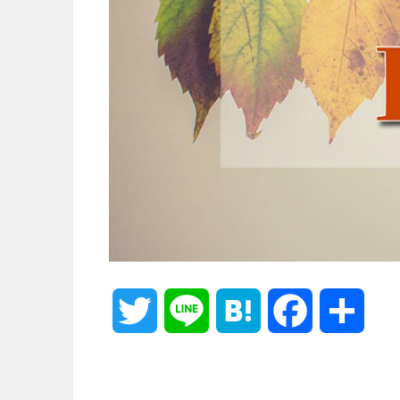
T
L
H
F
共
w
i
a
a
有
i
n
t
c