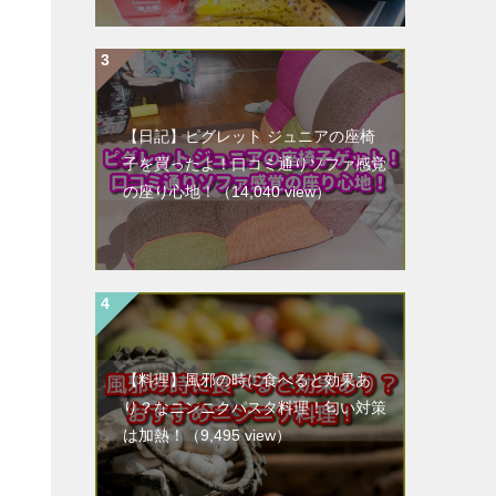
【日記】ピグレット ジュニアの座椅
子を買ったよ！口コミ通りソファ感覚
の座り心地！
（14,040 view）
【料理】風邪の時に食べると効果あ
り？なニンニクパスタ料理！匂い対策
は加熱！
（9,495 view）