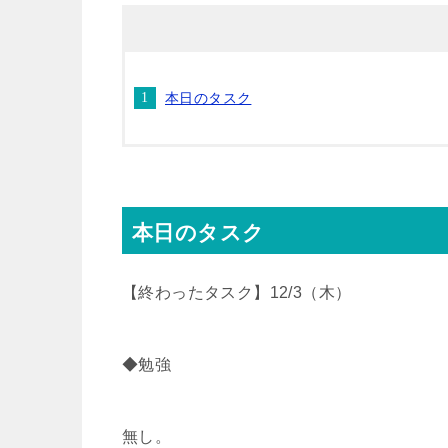
t
e
e
e
本日のタスク
t
n
b
e
a
o
r
o
本日のタスク
k
【終わったタスク】12/3（木）
◆勉強
無し。