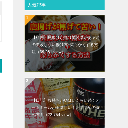
人気記事
【料理】唐揚げが焦げて苦味がある時
の失敗しない揚げ方+柔らかくする方
法
（39,981 view）
【日記】腹持ちがやばいくらい続くオ
ートミールが美味しい！おすすめの食
べ方！
（22,754 view）