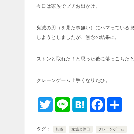
今日は家族でプチお出かけ。
鬼滅の刃（を見た事無い）にハマっている
しようとしましたが、無念の結果に。
ストンと取れた！と思った後に落っこちた
クレーンゲーム上手くなりたひ。
T
L
H
F
共
w
i
a
a
有
タグ
転職
家族と休日
クレーンゲーム