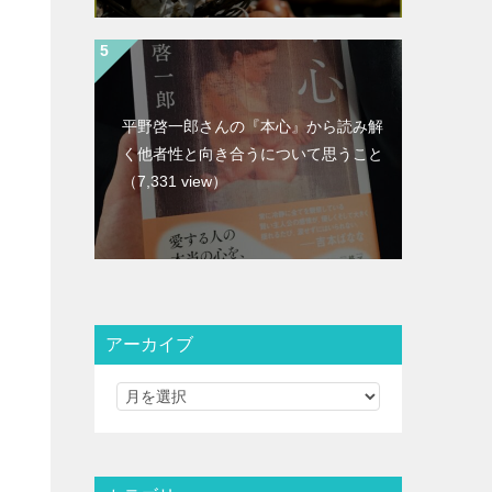
平野啓一郎さんの『本心』から読み解
く他者性と向き合うについて思うこと
（7,331 view）
アーカイブ