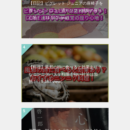
【日記】ピグレット ジュニアの座椅子を
買ったよ！口コミ通りソファ感覚の座り
心地！
（14,010 view）
【料理】風邪の時に食べると効果あり？
なニンニクパスタ料理！匂い対策は加
熱！
（9,467 view）