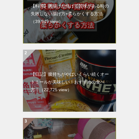
【料理】唐揚げが焦げて苦味がある時の
失敗しない揚げ方+柔らかくする方法
（39,949 view）
【日記】腹持ちがやばいくらい続くオー
トミールが美味しい！おすすめの食べ
方！
（22,725 view）