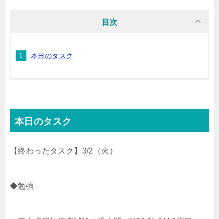
i
n
t
c
目次
t
e
e
e
本日のタスク
t
n
b
e
a
o
r
o
本日のタスク
k
【終わったタスク】3/2（火）
◆勉強