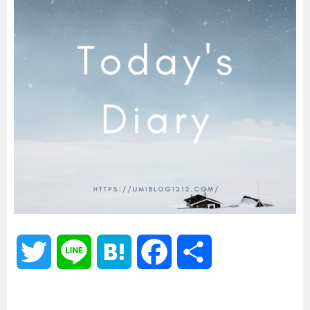
T
L
H
F
共
w
i
a
a
有