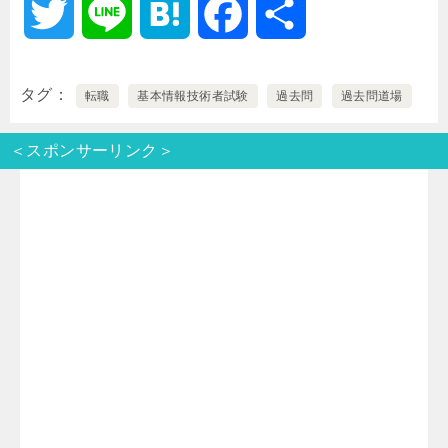
T
L
H
F
共
w
i
a
a
有
タグ
転職
基本情報技術者試験
過去問
過去問道場
i
n
t
c
＜スポンサーリンク＞
t
e
e
e
t
n
b
e
a
o
r
o
k