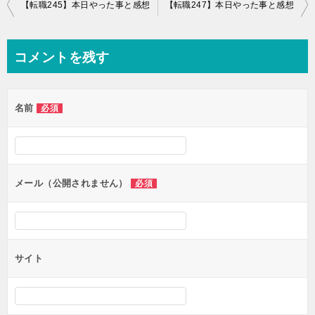
投
【転職245】本日やった事と感想
【転職247】本日やった事と感想
稿
ナ
コメントを残す
ビ
ゲ
名前
必須
ー
シ
ョ
ン
メール（公開されません）
必須
サイト