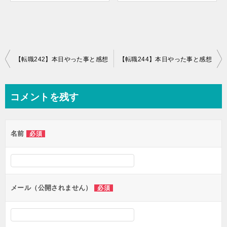
投
【転職242】本日やった事と感想
【転職244】本日やった事と感想
稿
ナ
コメントを残す
ビ
ゲ
名前
必須
ー
シ
ョ
ン
メール（公開されません）
必須