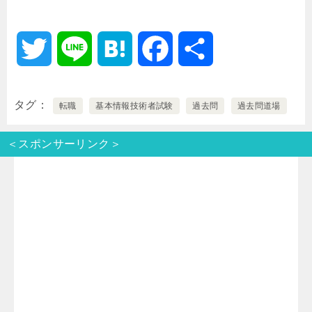
T
L
H
F
共
w
i
a
a
有
タグ
転職
基本情報技術者試験
過去問
過去問道場
i
n
t
c
＜スポンサーリンク＞
t
e
e
e
t
n
b
e
a
o
r
o
k