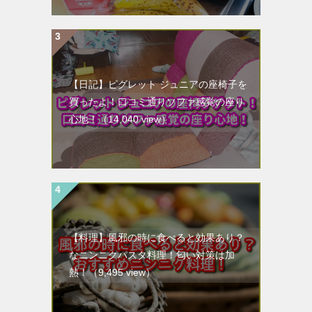
【日記】ピグレット ジュニアの座椅子を
買ったよ！口コミ通りソファ感覚の座り
心地！
（14,040 view）
【料理】風邪の時に食べると効果あり？
なニンニクパスタ料理！匂い対策は加
熱！
（9,495 view）