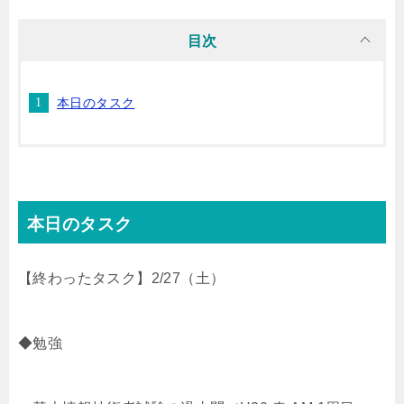
i
n
t
c
目次
t
e
e
e
本日のタスク
t
n
b
e
a
o
r
o
本日のタスク
k
【終わったタスク】2/27（土）
◆勉強