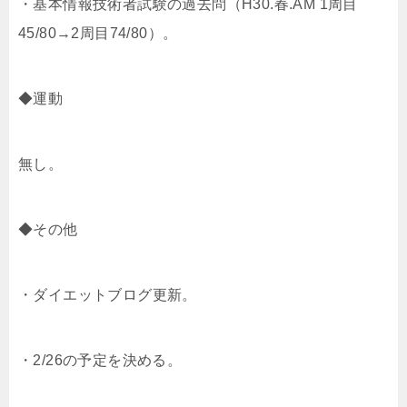
・基本情報技術者試験の過去問（H30.春.AM 1周目
45/80→2周目74/80）。
◆運動
無し。
◆その他
・ダイエットブログ更新。
・2/26の予定を決める。