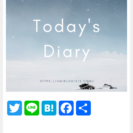
T
L
H
F
共
w
i
a
a
有