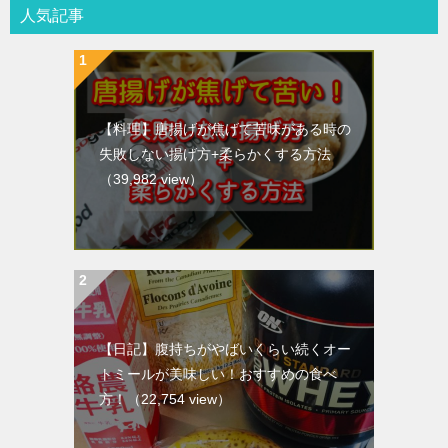
人気記事
【料理】唐揚げが焦げて苦味がある時の
失敗しない揚げ方+柔らかくする方法
（39,982 view）
【日記】腹持ちがやばいくらい続くオー
トミールが美味しい！おすすめの食べ
方！
（22,754 view）