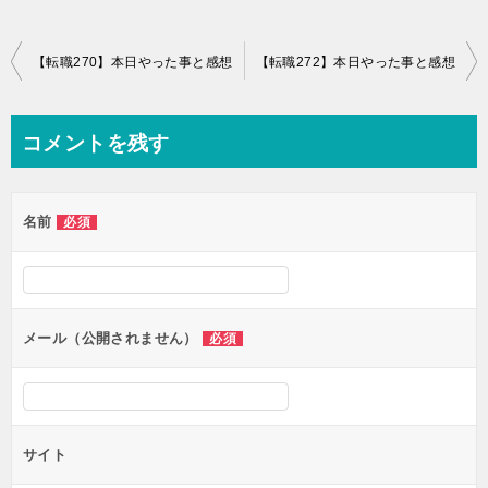
投
【転職270】本日やった事と感想
【転職272】本日やった事と感想
稿
ナ
コメントを残す
ビ
ゲ
名前
必須
ー
シ
ョ
ン
メール（公開されません）
必須
サイト