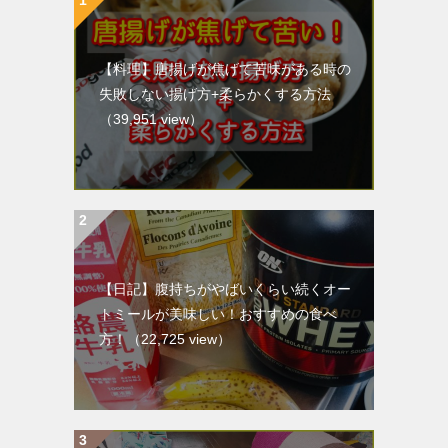
【料理】唐揚げが焦げて苦味がある時の
失敗しない揚げ方+柔らかくする方法
（39,951 view）
【日記】腹持ちがやばいくらい続くオー
トミールが美味しい！おすすめの食べ
方！
（22,725 view）