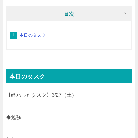
i
n
t
c
目次
t
e
e
e
本日のタスク
t
n
b
e
a
o
r
o
本日のタスク
k
【終わったタスク】3/27（土）
◆勉強