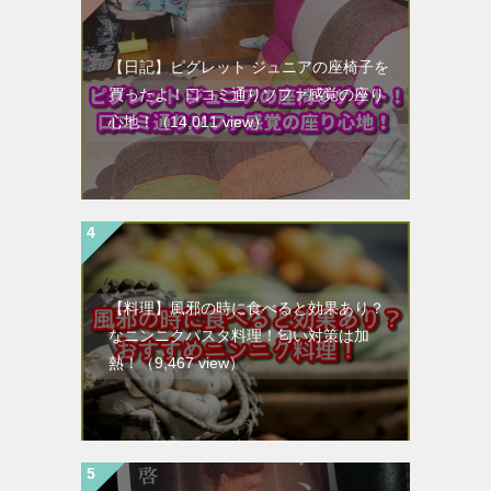
【日記】ピグレット ジュニアの座椅子を
買ったよ！口コミ通りソファ感覚の座り
心地！
（14,011 view）
【料理】風邪の時に食べると効果あり？
なニンニクパスタ料理！匂い対策は加
熱！
（9,467 view）