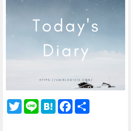
T
L
H
F
共
w
i
a
a
有