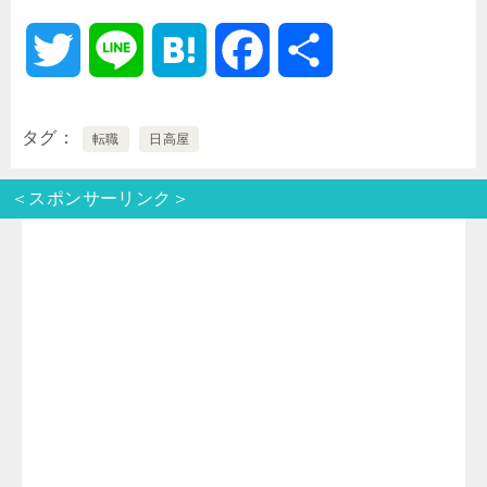
T
L
H
F
共
w
i
a
a
有
タグ
転職
日高屋
i
n
t
c
＜スポンサーリンク＞
t
e
e
e
t
n
b
e
a
o
r
o
k