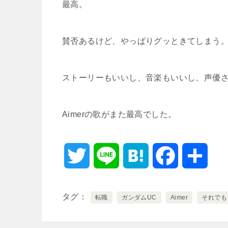
最高。
賛否あるけど、やっぱりグッときてしまう
ストーリーもいいし、音楽もいいし、声優
Aimerの歌がまた最高でした。
T
L
H
F
共
w
i
a
a
有
タグ
転職
ガンダムUC
Aimer
それでも
i
n
t
c