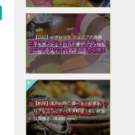
【日記】ピグレット ジュニアの座椅
子を買ったよ！口コミ通りソファ感覚
の座り心地！
（14,040 view）
【料理】風邪の時に食べると効果あ
り？なニンニクパスタ料理！匂い対策
は加熱！
（9,495 view）