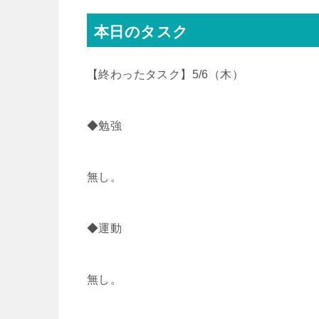
r
o
本日のタスク
k
【終わったタスク】5/6（木）
◆勉強
無し。
◆運動
無し。