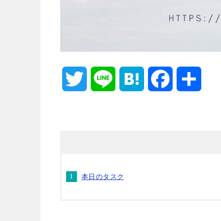
T
L
H
F
共
w
i
a
a
有
i
n
t
c
t
e
e
e
本日のタスク
t
n
b
e
a
o