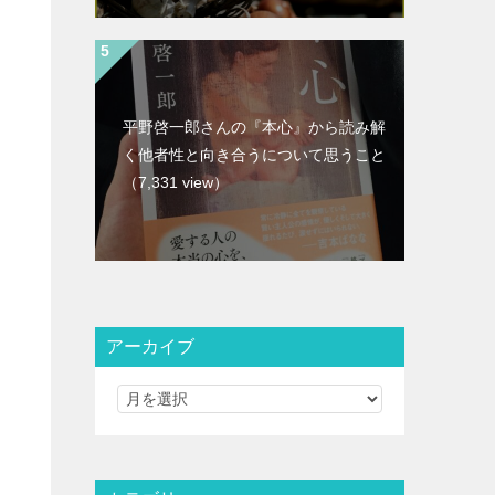
平野啓一郎さんの『本心』から読み解
く他者性と向き合うについて思うこと
（7,331 view）
アーカイブ