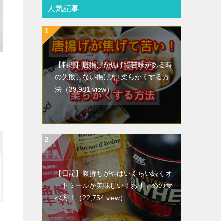
人気記事
【料理】唐揚げが焦げて苦味がある時
の失敗しない揚げ方+柔らかくする方
法
（39,981 view）
【日記】腹持ちがやばいくらい続くオ
ートミールが美味しい！おすすめの食
べ方！
（22,754 view）