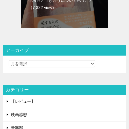
他者性と向き合うについて思うこと
（7,332 view）
アーカイブ
カテゴリー
【レビュー】
映画感想
音楽部