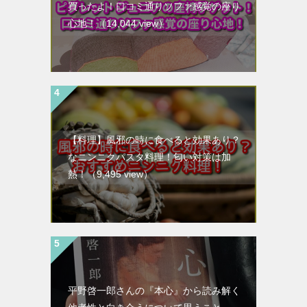
買ったよ！口コミ通りソファ感覚の座り
心地！
（14,044 view）
【料理】風邪の時に食べると効果あり？
なニンニクパスタ料理！匂い対策は加
熱！
（9,495 view）
平野啓一郎さんの『本心』から読み解く