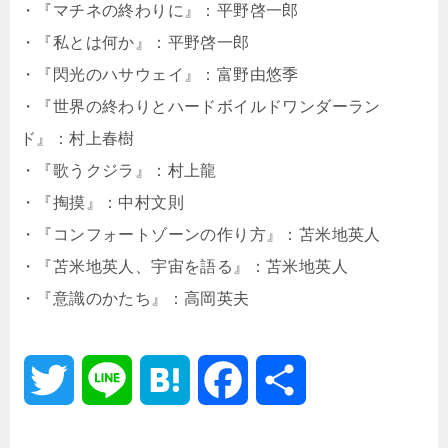
・『マチネの終わりに』：平野啓一郎
e
a
o
・『私とは何か』：平野啓一郎
・『閃光のハサウェイ』：富野由悠季
r
o
・『世界の終わりとハードボイルドワンダーラン
k
ド』：村上春樹
・『歌うクジラ』：村上龍
・『掏摸』：中村文則
・『コンフォートゾーンの作り方』：苫米地英人
・『
苫米地英人、宇宙を語る』：苫米地英人
・『意識のかたち』：高岡英夫
T
L
H
F
共
w
i
a
a
有