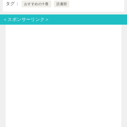
タグ
おすすめの十冊
読書部
i
n
t
c
＜スポンサーリンク＞
t
e
e
e
t
n
b
e
a
o
r
o
k