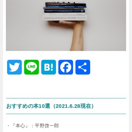
T
L
H
F
共
w
i
a
a
有
i
n
t
c
おすすめの本10選（2021.6.28現在）
t
e
e
e
・『本心』：平野啓一郎
t
n
b