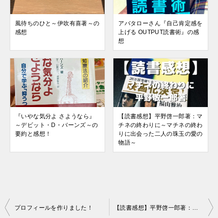
風待ちのひと～伊吹有喜著～の
アバタローさん『自己肯定感を
感想
上げる OUTPUT読書術』の感
想
『いやな気分よ さようなら』
【読書感想】平野啓一郎著：マ
～デビット・D・バーンズ～の
チネの終わりに～マチネの終わ
要約と感想！
りに出会った二人の珠玉の愛の
物語～
投
プロフィールを作りました！
【読書感想】平野啓一郎著：マチネの終わりに～マチネの終わりに出会った二人の珠玉の愛の物語～