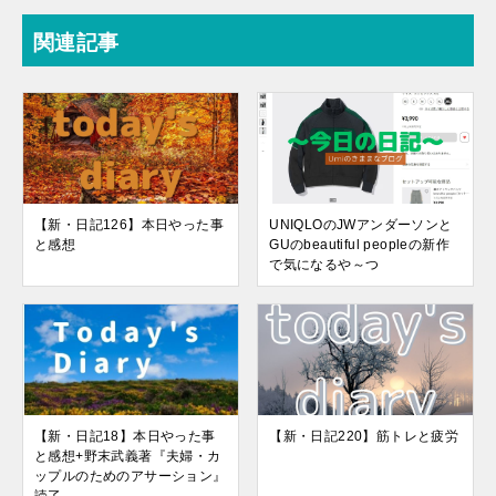
関連記事
【新・日記126】本日やった事
UNIQLOのJWアンダーソンと
と感想
GUのbeautiful peopleの新作
で気になるや～つ
【新・日記18】本日やった事
【新・日記220】筋トレと疲労
と感想+野末武義著『夫婦・カ
ップルのためのアサーション』