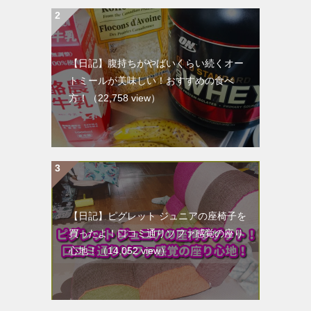
【日記】腹持ちがやばいくらい続くオー
トミールが美味しい！おすすめの食べ
方！
（22,758 view）
【日記】ピグレット ジュニアの座椅子を
買ったよ！口コミ通りソファ感覚の座り
心地！
（14,052 view）