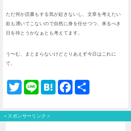
ただ何か読書もする気が起きないし、文章を考えたい
欲も湧いてこないので自然に身を任せつつ、来るべき
日を待とうかなぁとも考えてます。
う〜む、まとまらないけどとりあえず今日はこれに
て。
T
L
H
F
共
w
i
a
a
有
＜スポンサーリンク＞
i
n
t
c
t
e
e
e