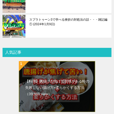
スプラトゥーン3で学べる挫折の対処法の話・・・雑記編
①
2024年1月9日
人気記事
【料理】唐揚げが焦げて苦味がある時の
失敗しない揚げ方+柔らかくする方法
（39,988 view）