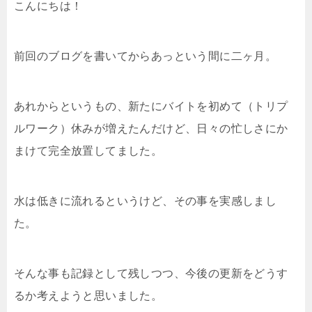
こんにちは！
i
n
t
c
前回のブログを書いてからあっという間に二ヶ月。
t
e
e
e
t
n
b
あれからというもの、新たにバイトを初めて（トリプ
e
a
o
ルワーク）休みが増えたんだけど、日々の忙しさにか
まけて完全放置してました。
r
o
k
水は低きに流れるというけど、その事を実感しまし
た。
そんな事も記録として残しつつ、今後の更新をどうす
るか考えようと思いました。