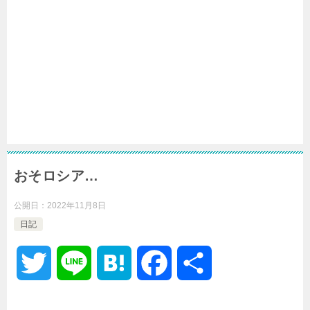
おそロシア…
公開日：
2022年11月8日
日記
T
L
H
F
共
w
i
a
a
有