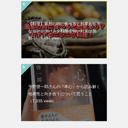
【料理】風邪の時に食べると効果あり？
なニンニクパスタ料理！匂い対策は加
熱！
（9,497 view）
平野啓一郎さんの『本心』から読み解く
他者性と向き合うについて思うこと
（7,335 view）