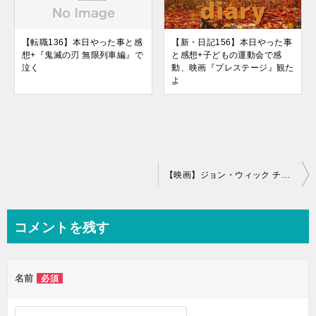
【転職136】本日やった事と感
【新・日記156】本日やった事
想+『鬼滅の刃 無限列車編』で
と感想+子どもの運動会で感
泣く
動、映画『プレステージ』観た
よ
投
【映画】ジョン・ウィック チャプター３パラベラムを見てきた！
稿
ナ
コメントを残す
ビ
ゲ
名前
必須
ー
シ