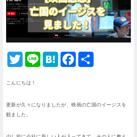
T
L
H
F
共
w
i
a
a
有
こんにちは！
i
n
t
c
更新が久々になりましたが、映画の亡国のイージスを
t
e
e
e
観ました。
t
n
b
e
a
o
少し前に会社に新しい人が入ってきて、その人に教え