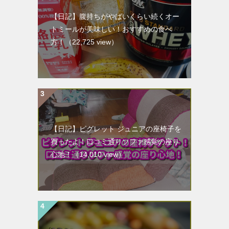
【日記】腹持ちがやばいくらい続くオー
トミールが美味しい！おすすめの食べ
方！
（22,725 view）
【日記】ピグレット ジュニアの座椅子を
買ったよ！口コミ通りソファ感覚の座り
心地！
（14,010 view）