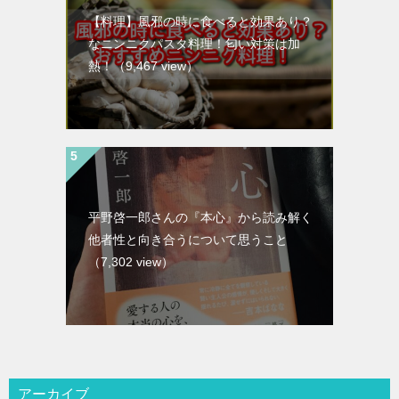
【料理】風邪の時に食べると効果あり？
なニンニクパスタ料理！匂い対策は加
熱！
（9,467 view）
平野啓一郎さんの『本心』から読み解く
他者性と向き合うについて思うこと
（7,302 view）
アーカイブ