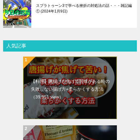
スプラトゥーン3で学べる挫折の対処法の話・・・雑記編
①
2024年1月9日
人気記事
【料理】唐揚げが焦げて苦味がある時の
失敗しない揚げ方+柔らかくする方法
（39,951 view）