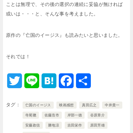
ことは無理で、その後の選択の連続に妥協が無ければ
或いは・・・と、そんな事を考えました。
原作の『亡国のイージス』も読みたいと思いました。
それでは！
T
L
H
F
共
w
i
a
a
有
タグ
亡国のイージス
映画感想
真田広之
中井貴一
i
n
t
c
寺尾聰
佐藤浩市
岸部一徳
谷原章介
t
e
e
e
安藤政信
勝地涼
吉田栄作
原田芳雄