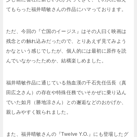
てもらった福井晴敏さんの作品にハマっております。
r
o
k
ただ、今回の『亡国のイージス』はその人曰く映画は
残念との触れ込みだったので、とりあえず見てみよう
かなという感じでしたが、個人的には最初に原作を読
んでいなかったためか、結構楽しめました。
福井晴敏作品に通じている熱血漢の千石先任伍長（真
田広之さん）の存在や特殊任務でいそかぜに乗り込ん
でいた如月（勝地涼さん）との邂逅などのおかげか、
親しみやすく観られました。
また、福井晴敏さんの『Twelve Y.O.』にも登場したグ