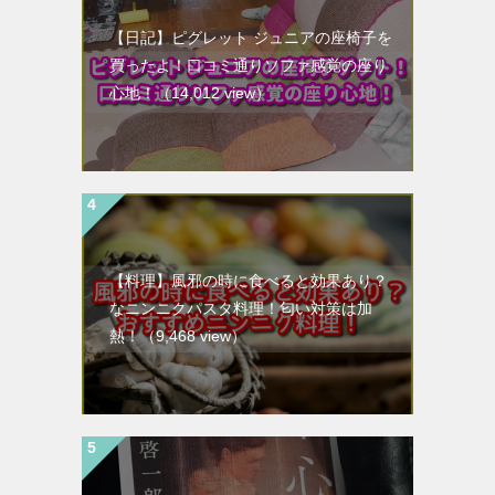
【日記】ピグレット ジュニアの座椅子を
買ったよ！口コミ通りソファ感覚の座り
心地！
（14,012 view）
【料理】風邪の時に食べると効果あり？
なニンニクパスタ料理！匂い対策は加
熱！
（9,468 view）