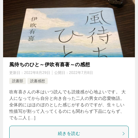
風待ちのひと～伊吹有喜著～の感想
更新日：
2022年8月29日
公開日：
2022年7月8日
読書部
読書感想
吹有喜さんの本はいつ読んでも読後感が心地よいです。 大
人になってから自分と向き合った二人の男女の恋愛物語。
全体的にはほのぼのとした感じがするのですが、生々しい
性描写が割って入ってくるのにも関わらず下品にならず、
でも二人 […]
続きを読む