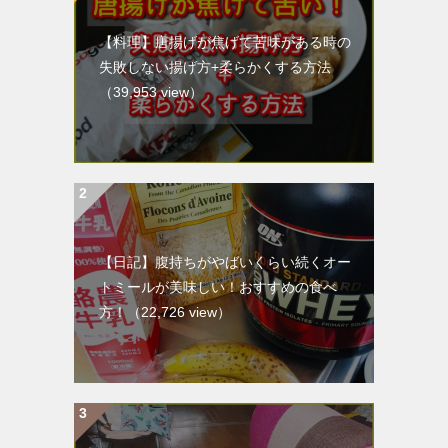
【料理】唐揚げが焦げて苦味がある時の
失敗しない揚げ方+柔らかくする方法
（39,953 view）
【日記】腹持ちがやばいくらい続くオー
トミールが美味しい！おすすめの食べ
方！
（22,726 view）