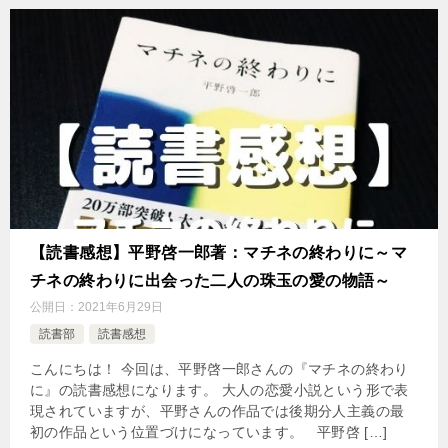
【読書感想】平野啓一郎著：マチネの終わりに～マ
チネの終わりに出会った二人の珠玉の愛の物語～
公開日：
2021年6月29日
読書部
読書感想
こんにちは！ 今回は、平野啓一郎さんの『マチネの終わり
に』の読書感想になります。 大人の恋愛小説という形で表
現されていますが、平野さんの作品では後期分人主義の最
初の作品という位置づけになっています。 平野啓 […]