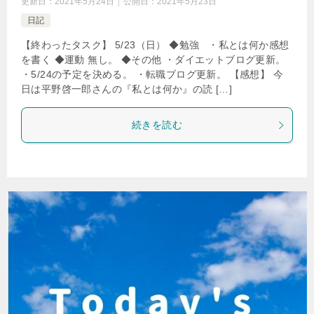
更新日：
2021年5月24日
公開日：
2021年5月23日
日記
【終わったタスク】 5/23（日） ◆勉強 ・私とは何か感想
を書く ◆運動 無し。 ◆その他 ・ダイエットブログ更新。
・5/24の予定を決める。 ・転職ブログ更新。 【感想】 今
日は平野啓一郎さんの『私とは何か』の読 […]
続きを読む