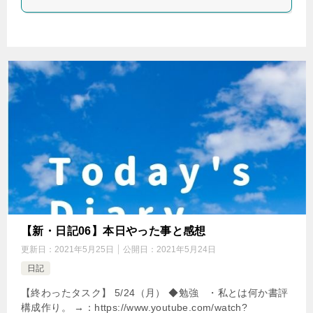
【新・日記06】本日やった事と感想
更新日：
2021年5月25日
公開日：
2021年5月24日
日記
【終わったタスク】 5/24（月） ◆勉強 ・私とは何か書評
構成作り。 →：https://www.youtube.com/watch?