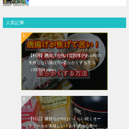
人気記事
【料理】唐揚げが焦げて苦味がある時の
失敗しない揚げ方+柔らかくする方法
（39,984 view）
【日記】腹持ちがやばいくらい続くオー
トミールが美味しい！おすすめの食べ