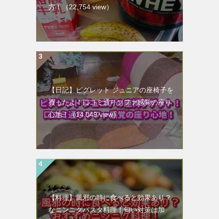
方！
（22,754 view）
【日記】ピグレット ジュニアの座椅子を
買ったよ！口コミ通りソファ感覚の座り
心地！
（14,049 view）
【料理】風邪の時に食べると効果あり？
なニンニクパスタ料理！匂い対策は加