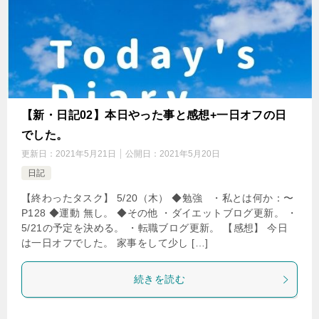
【新・日記02】本日やった事と感想+一日オフの日
でした。
更新日：
2021年5月21日
公開日：
2021年5月20日
日記
【終わったタスク】 5/20（木） ◆勉強 ・私とは何か：〜
P128 ◆運動 無し。 ◆その他 ・ダイエットブログ更新。 ・
5/21の予定を決める。 ・転職ブログ更新。 【感想】 今日
は一日オフでした。 家事をして少し […]
続きを読む