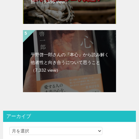
熱！
（9,495 view）
平野啓一郎さんの『本心』から読み解く
他者性と向き合うについて思うこと
（7,332 view）
アーカイブ