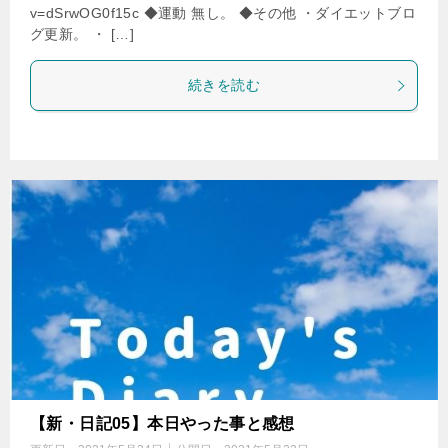
v=dSrwOG0f15c ◆運動 無し。 ◆その他 ・ダイエットブロ
グ更新。 ・ […]
続きを読む
【新・日記05】本日やった事と感想