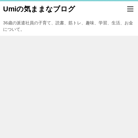
Umiの気ままなブログ
36歳の派遣社員の子育て、読書、筋トレ、趣味、学習、生活、お金
について。