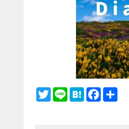
T
L
H
F
共
w
i
a
a
有
i
n
t
c