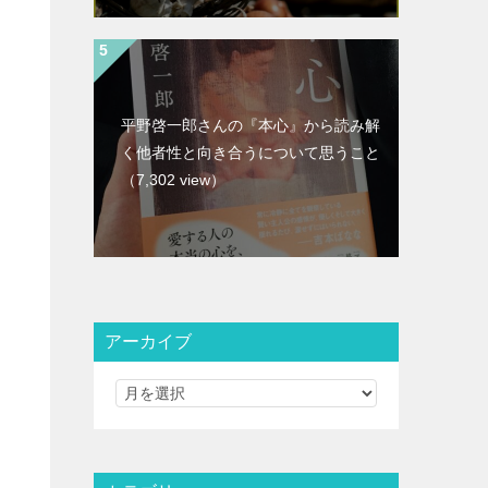
平野啓一郎さんの『本心』から読み解
く他者性と向き合うについて思うこと
（7,302 view）
アーカイブ