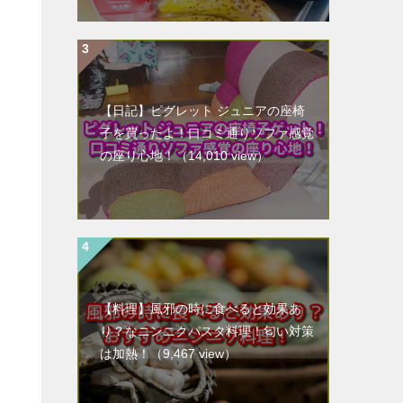
【日記】ピグレット ジュニアの座椅
子を買ったよ！口コミ通りソファ感覚
の座り心地！
（14,010 view）
【料理】風邪の時に食べると効果あ
り？なニンニクパスタ料理！匂い対策
は加熱！
（9,467 view）