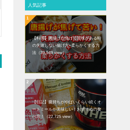
人気記事
【料理】唐揚げが焦げて苦味がある時
の失敗しない揚げ方+柔らかくする方
法
（39,949 view）
【日記】腹持ちがやばいくらい続くオ
ートミールが美味しい！おすすめの食
べ方！
（22,725 view）