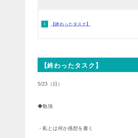
t
e
e
e
【終わったタスク】
t
n
b
e
a
o
r
o
【終わったタスク】
k
5/23（日）
◆勉強
・私とは何か感想を書く