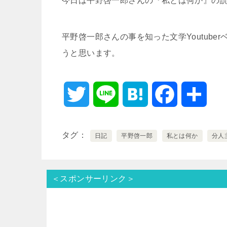
今日は平野啓一郎さんの『私とは何か』の
平野啓一郎さんの事を知った文学Youtub
うと思います。
T
L
H
F
共
w
i
a
a
有
タグ
日記
平野啓一郎
私とは何か
分人
i
n
t
c
t
e
e
e
＜スポンサーリンク＞
t
n
b
e
a
o