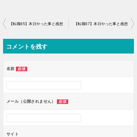
投
【転職65】本日やった事と感想
【転職67】本日やった事と感想
稿
ナ
コメントを残す
ビ
ゲ
名前
必須
ー
シ
ョ
ン
メール（公開されません）
必須
サイト