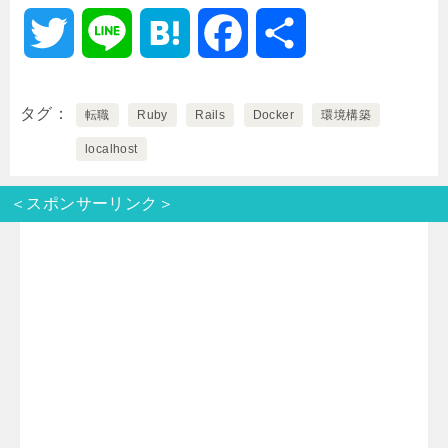
T
L
H
F
共
w
i
a
a
有
タグ
転職
Ruby
Rails
Docker
環境構築
i
n
t
c
localhost
t
e
e
e
＜スポンサーリンク＞
t
n
b
e
a
o
r
o
k