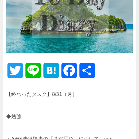
T
L
H
F
共
w
i
a
a
有
【終わったタスク】8/31（月）
i
n
t
c
◆勉強
t
e
e
e
t
n
b
・AWS未経験者の「基礎固め」について、vim