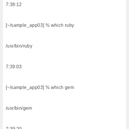
7:38:12
[~/sample_app03] % which ruby
/usr/bin/ruby
7:39:03
[~/sample_app03] % which gem
/usr/bin/gem
7:39:20