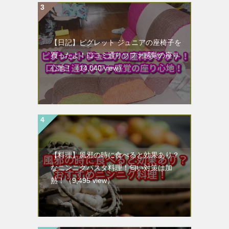
【日記】ピグレット ジュニアの座椅子を
買ったよ！口コミ通りソファ感覚の座り
心地！
（14,040 view）
【料理】風邪の時に食べると効果あり？
なニンニクパスタ料理！匂い対策は加
熱！
（9,495 view）