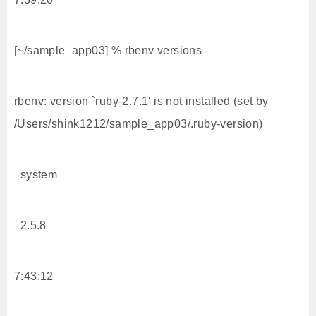
[~/sample_app03] % rbenv versions
rbenv: version `ruby-2.7.1′ is not installed (set by
/Users/shink1212/sample_app03/.ruby-version)
system
2.5.8
7:43:12