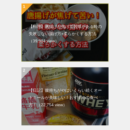
【料理】唐揚げが焦げて苦味がある時の
失敗しない揚げ方+柔らかくする方法
（39,984 view）
【日記】腹持ちがやばいくらい続くオー
トミールが美味しい！おすすめの食べ
方！
（22,754 view）