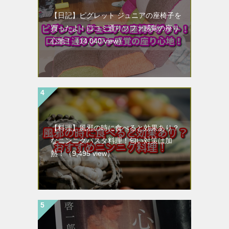
【日記】ピグレット ジュニアの座椅子を
買ったよ！口コミ通りソファ感覚の座り
心地！
（14,040 view）
【料理】風邪の時に食べると効果あり？
なニンニクパスタ料理！匂い対策は加
熱！
（9,495 view）