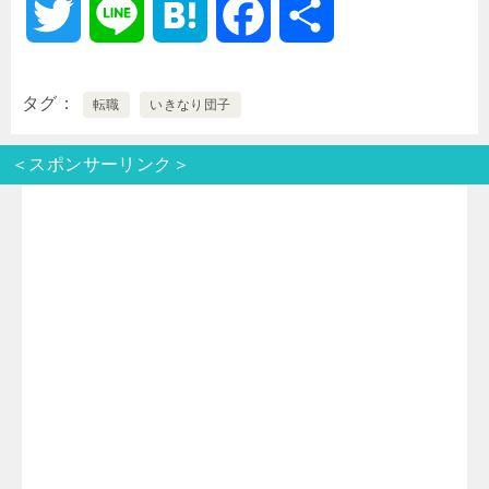
T
L
H
F
共
w
i
a
a
有
タグ
転職
いきなり団子
i
n
t
c
＜スポンサーリンク＞
t
e
e
e
t
n
b
e
a
o
r
o
k