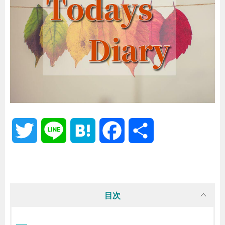
T
L
H
F
共
w
i
a
a
有
i
n
t
c
目次
t
e
e
e