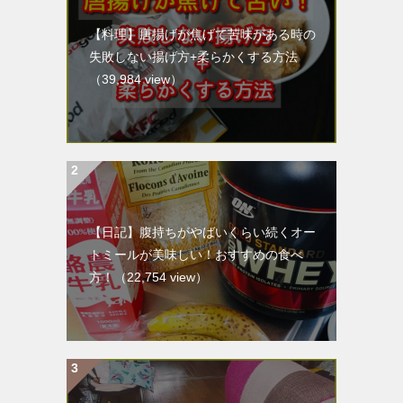
【料理】唐揚げが焦げて苦味がある時の
失敗しない揚げ方+柔らかくする方法
（39,984 view）
【日記】腹持ちがやばいくらい続くオー
トミールが美味しい！おすすめの食べ
方！
（22,754 view）