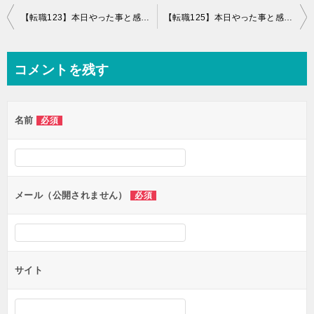
投
【転職123】本日やった事と感想+珍来チャーハン
【転職125】本日やった事と感想+コム・デ・ギャルソンの反骨精神
稿
ナ
コメントを残す
ビ
ゲ
名前
必須
ー
シ
ョ
ン
メール（公開されません）
必須
サイト