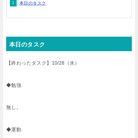
本日のタスク
t
n
b
e
a
o
r
o
本日のタスク
k
【終わったタスク】10/28（水）
◆勉強
無し。
◆運動