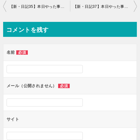
投
【新・日記35】本日やった事と感想【0秒メモ08】
【新・日記37】本日やった事と感想【0秒メモ10】
稿
ナ
コメントを残す
ビ
ゲ
名前
必須
ー
シ
ョ
ン
メール（公開されません）
必須
サイト