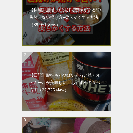
【料理】唐揚げが焦げて苦味がある時の
失敗しない揚げ方+柔らかくする方法
（39,951 view）
【日記】腹持ちがやばいくらい続くオー
トミールが美味しい！おすすめの食べ
方！
（22,725 view）