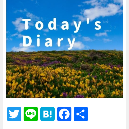
T
L
H
F
共
w
i
a
a
有