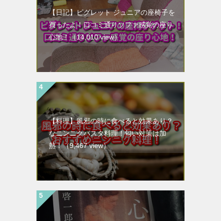
【日記】ピグレット ジュニアの座椅子を
買ったよ！口コミ通りソファ感覚の座り
心地！
（14,010 view）
【料理】風邪の時に食べると効果あり？
なニンニクパスタ料理！匂い対策は加
熱！
（9,467 view）