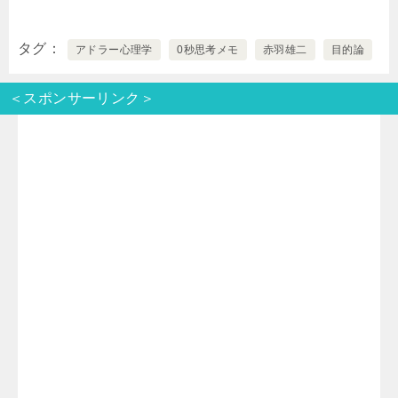
w
i
a
a
有
タグ
アドラー心理学
0秒思考メモ
赤羽雄二
目的論
i
n
t
c
＜スポンサーリンク＞
t
e
e
e
t
n
b
e
a
o
r
o
k