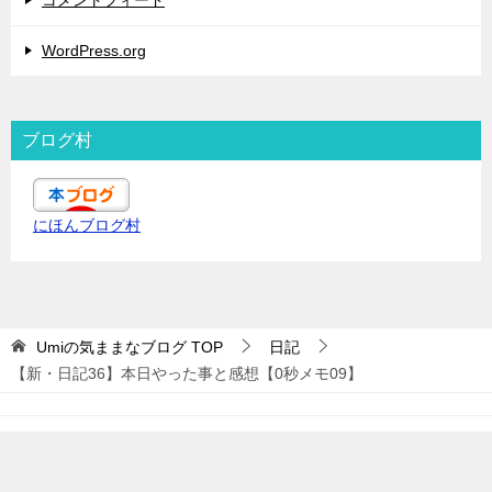
コメントフィード
WordPress.org
ブログ村
にほんブログ村
Umiの気ままなブログ
TOP
日記
【新・日記36】本日やった事と感想【0秒メモ09】
© 2019 Umiの気ままなブログ
TOPへ
シェア