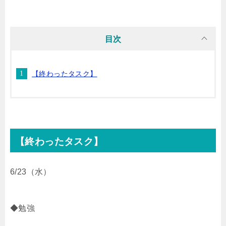
i
n
t
c
目次
t
e
e
e
【終わったタスク】
t
n
b
e
a
o
r
o
【終わったタスク】
k
6/23（水）
◆勉強