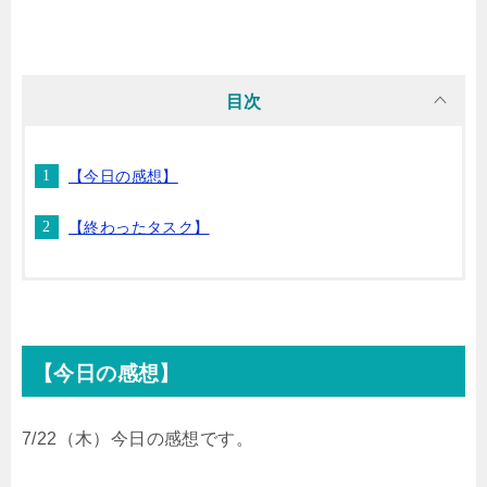
w
i
a
a
有
i
n
t
c
目次
t
e
e
e
【今日の感想】
t
n
b
【終わったタスク】
e
a
o
r
o
k
【今日の感想】
7/22（木）今日の感想です。