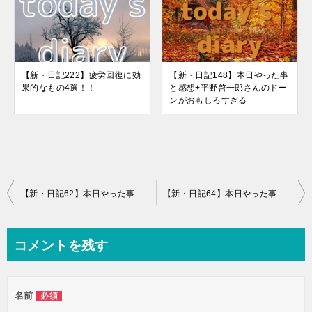
【新・日記222】疲労回復に効
【新・日記148】本日やった事
果的なもの4選！！
と感想+平野啓一郎さんのドー
ンがおもしろすぎる
投
【新・日記62】本日やった事と感想+実験精神と何を意識するか
【新・日記64】本日やった事と感想+肩トレは自然にね。
稿
ナ
コメントを残す
ビ
ゲ
名前
必須
ー