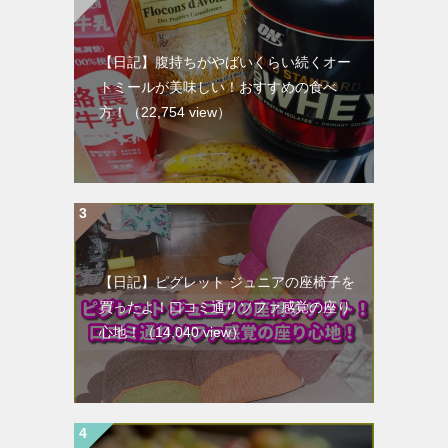
【日記】腹持ちがやばいくらい続くオー
トミールが美味しい！おすすめの食べ
方！
（22,754 view）
【日記】ピグレット ジュニアの座椅子を
買ったよ！口コミ通りソファ感覚の座り
心地！
（14,040 view）