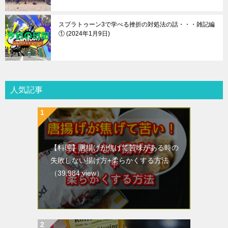
スプラトゥーン3で学べる挫折の対処法の話・・・雑記編
①
2024年1月9日
人気記事
【料理】唐揚げが焦げて苦味がある時の
失敗しない揚げ方+柔らかくする方法
（39,984 view）