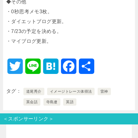
◆その他
・0秒思考メモ3枚。
・ダイエットブログ更新。
・7/23の予定を決める。
・マイブログ更新。
T
L
H
F
共
w
i
a
a
有
タグ
道尾秀介
イメージトレース体得法
雷神
i
n
t
c
英会話
寺島遼
英語
t
e
e
e
＜スポンサーリンク＞
t
n
b