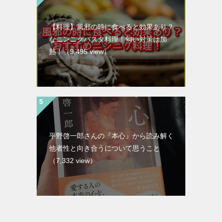
【料理】風邪の時に食べると効果あり？
なニンニクパスタ料理！匂い対策は加
熱！
（9,495 view）
平野啓一郎さんの『本心』から読み解く
他者性と向き合うについて思うこと
（7,332 view）