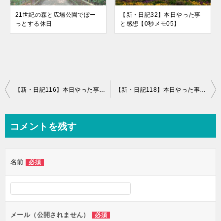
21世紀の森と広場公園でぼー
【新・日記32】本日やった事
っとする休日
と感想【0秒メモ05】
投
【新・日記116】本日やった事と感想+古いSIMカードの罠
【新・日記118】本日やった事と感想+2匹目の針子、スケルトンキー読了。
稿
ナ
コメントを残す
ビ
ゲ
名前
必須
ー
シ
ョ
ン
メール（公開されません）
必須