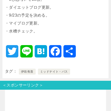
・ダイエットブログ更新。
・9/23の予定を決める。
・マイブログ更新。
・水槽チェック。
T
L
H
F
共
w
i
a
a
有
タグ
伊吹有喜
ミッドナイト・バス
i
n
t
c
＜スポンサーリンク＞
t
e
e
e
t
n
b