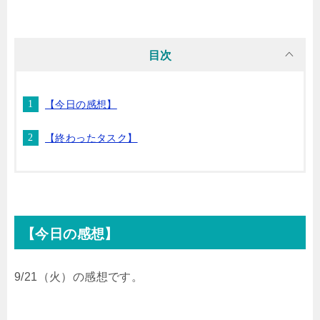
i
n
t
c
目次
t
e
e
e
【今日の感想】
t
n
b
【終わったタスク】
e
a
o
r
o
k
【今日の感想】
9/21（火）の感想です。