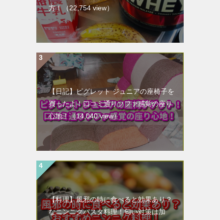
方！
（22,754 view）
【日記】ピグレット ジュニアの座椅子を
買ったよ！口コミ通りソファ感覚の座り
心地！
（14,040 view）
【料理】風邪の時に食べると効果あり？
なニンニクパスタ料理！匂い対策は加