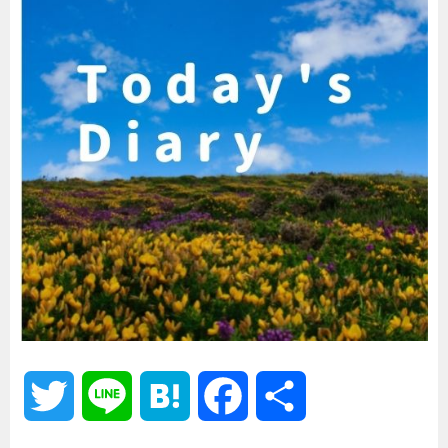
T
L
H
F
共
w
i
a
a
有