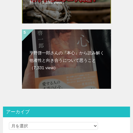
熱！
（9,495 view）
平野啓一郎さんの『本心』から読み解く
他者性と向き合うについて思うこと
（7,331 view）
アーカイブ