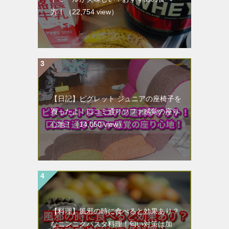
方！
（22,754 view）
【日記】ピグレット ジュニアの座椅子を
買ったよ！口コミ通りソファ感覚の座り
心地！
（14,050 view）
【料理】風邪の時に食べると効果あり？
なニンニクパスタ料理！匂い対策は加