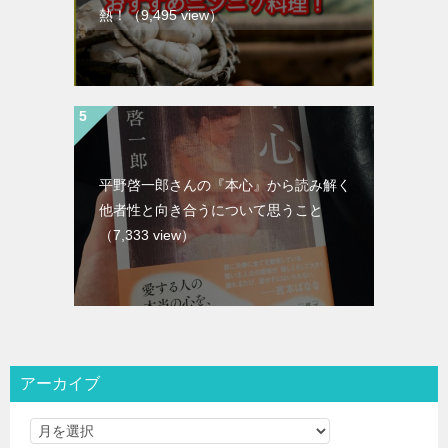
熱！
（9,495 view）
平野啓一郎さんの『本心』から読み解く
他者性と向き合うについて思うこと
（7,333 view）
アーカイブ