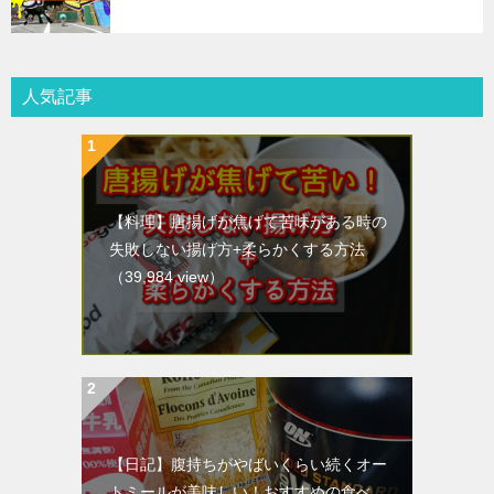
人気記事
【料理】唐揚げが焦げて苦味がある時の
失敗しない揚げ方+柔らかくする方法
（39,984 view）
【日記】腹持ちがやばいくらい続くオー
トミールが美味しい！おすすめの食べ