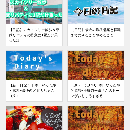
【日記】スカイツリー散歩＆東
【日記】最近の環境構築と転職
武リバティの特急に1駅だけ乗
までにやることやめること
った話
【新・日記71】本日やった事
【新・日記148】本日やった事
と感想+最後のメダカちゃん
と感想+平野啓一郎さんのドー
（泣）
ンがおもしろすぎる