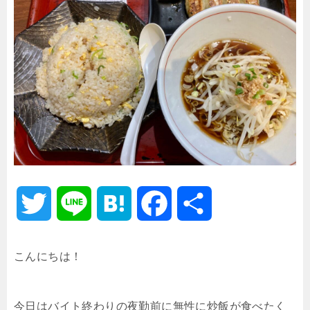
T
L
H
F
共
w
i
a
a
有
こんにちは！
i
n
t
c
今日はバイト終わりの夜勤前に無性に炒飯が食べたく
t
e
e
e