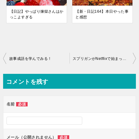
【日記】やっぱり煉獄さんはか
【新・日記164】本日やった事
っこよすぎる
と感想
投
故事成語を学んでみる！
スプリガンがNetflixで始まってた！
稿
ナ
コメントを残す
ビ
ゲ
名前
必須
ー
シ
ョ
ン
メール（公開されません）
必須