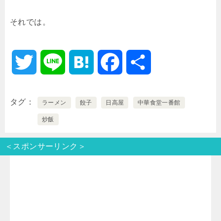
それでは。
T
L
H
F
共
w
i
a
a
有
タグ
ラーメン
餃子
日高屋
中華食堂一番館
i
n
t
c
炒飯
t
e
e
e
＜スポンサーリンク＞
t
n
b
e
a
o
r
o