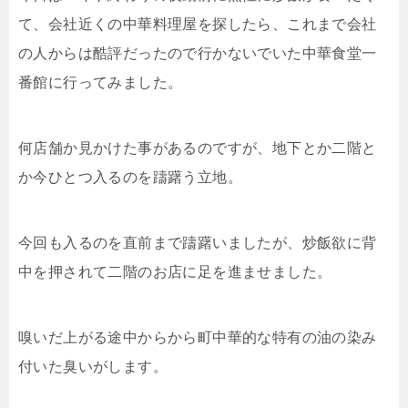
て、会社近くの中華料理屋を探したら、これまで会社
t
n
b
の人からは酷評だったので行かないでいた中華食堂一
番館に行ってみました。
e
a
o
r
o
何店舗か見かけた事があるのですが、地下とか二階と
か今ひとつ入るのを躊躇う立地。
k
今回も入るのを直前まで躊躇いましたが、炒飯欲に背
中を押されて二階のお店に足を進ませました。
嗅いだ上がる途中からから町中華的な特有の油の染み
付いた臭いがします。