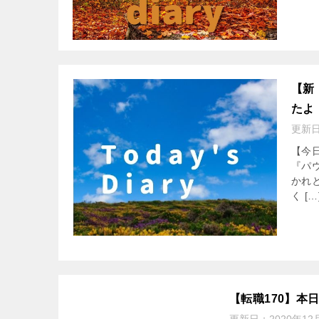
【新
たよ
更新
【今
『パ
かれ
く […
【転職170】本