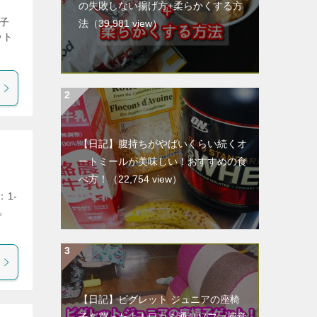
の失敗しない揚げ方+柔らかくする方
・子
法
（39,981 view）
ット
【日記】腹持ちがやばいくらい続くオ
ートミールが美味しい！おすすめの食
べ方！
（22,754 view）
までや
【日記】ピグレット ジュニアの座椅