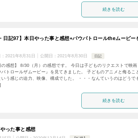
続きを読む
・日記97】本日やった事と感想+パウパトロールtheムービー
日：
2021年8月31日
公開日：
2021年8月30日
日記
日の感想】 8/30（月）の感想です。 今日は子どものリクエストで映画
ウパトロールザムービー』を見てきました。 子どものアニメと侮るこ
という感じの迫力、映像、構成でした。 ・・・なんていうのはどうで
]
続きを読む
日やった事と感想