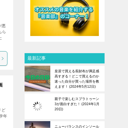
っ
が悪
もら
た
最新記事
皇居で買える長財布が満足感
高すぎる！どこで買えるのか
迷った自分が買った場所を教
画
えます！
2024年5月12日
親子で楽しむスプラトゥーン
3が面白すぎた！
2024年1月
20日
子ど
学年
]
ニューバランスのインソール