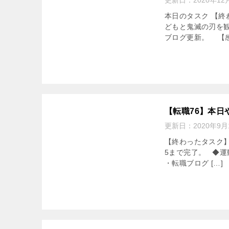
更新日：
2020年12
本日のタスク 【終わ
どもと鬼滅の刃を観
ブログ更新。 【感想
【転
更新
【終わ
る。
新。 