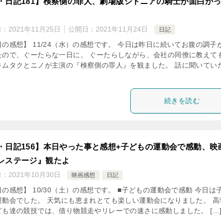
・日記181】検察側の罪人、劇場版シドニアの騎士が面白か
日：
2021年11月25日
公開日：
2021年11月24日
日記
日の感想】 11/24（水）の感想です。 今日は昨日に続いてお腹の調子
たので、ぐーたらな一日に。 ぐーたらしながら、会社の同僚に教えて
キムタクとニノが主演の『検察側の罪人』を観ました。 話に聞いてい
続きを読む
・日記156】本日やった事と感想+子どもの運動会で感動、映
レステージ』観たよ
日：
2021年10月30日
映画感想
日記
の感想】 10/30（土）の感想です。 ■子どもの運動会で感動 今日は
運動会でした。 天気にも恵まれとても楽しい運動会になりました。 高
ども達の競技では、借り物競走やリレーでの速さに感動しました。 […