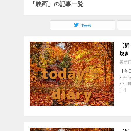
「映画」の記事一覧
Tweet
【新
焼き
更新
【今
から
が、
[…]