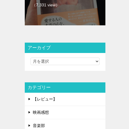
（7,331 view）
アーカイブ
カテゴリー
【レビュー】
映画感想
音楽部