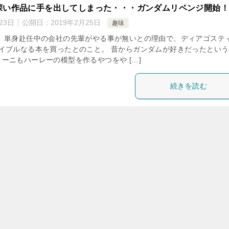
ム】罪深い作品に手を出してしまった・・・ガンダムリベンジ
19年6月23日
公開日：
2019年2月25日
趣味
！ 先日、単身赴任中の会社の先輩がやる事が無いとの理由で、ディア
ガンダムMSバイブルなる本を買ったとのこと。 昔からガンダムが好
のと、ディアゴスティーニもハーレーの模型を作るやつをや […]
続きを読む