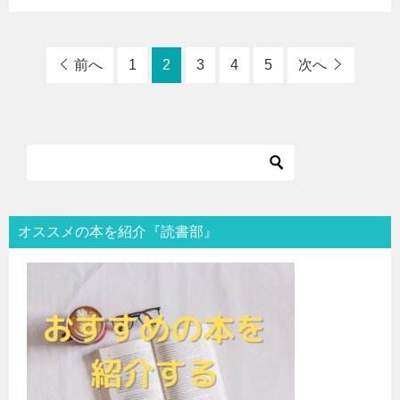
前へ
1
2
3
4
5
次へ
オススメの本を紹介『読書部』