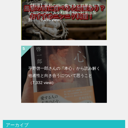
【料理】風邪の時に食べると効果あり？
なニンニクパスタ料理！匂い対策は加
熱！
（9,495 view）
平野啓一郎さんの『本心』から読み解く
他者性と向き合うについて思うこと
（7,332 view）
アーカイブ