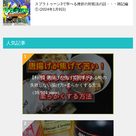
スプラトゥーン3で学べる挫折の対処法の話・・・雑記編
①
2024年1月9日
人気記事
【料理】唐揚げが焦げて苦味がある時の
失敗しない揚げ方+柔らかくする方法
（39,984 view）