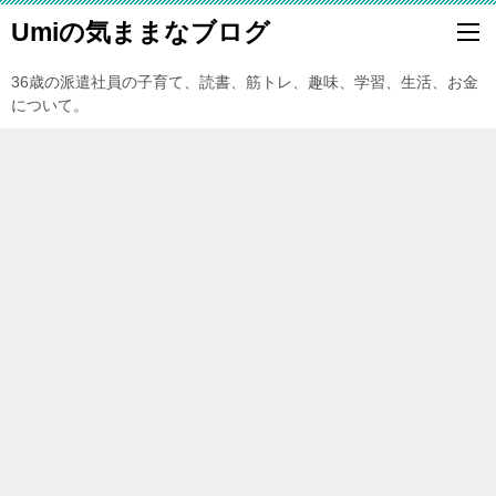
Umiの気ままなブログ
36歳の派遣社員の子育て、読書、筋トレ、趣味、学習、生活、お金
について。