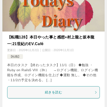
【転職128】本日やった事と感想+村上龍と坂本龍
一:21世紀のEV.Café
更新日：
2020年11月2日
公開日：
2020年11月1日
【転職】
本日のタスク 【終わったタスク】11/1（日） ◆勉強 ・
Ruby on Rails5 VIII（3h） →ログイン機能、ログイン機
能を作成、ログイン機能を仕上げ ◆運動 無し。 ◆その他
・11/2の予定を決める。 […]
続きを読む