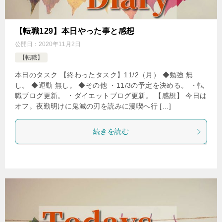
【転職129】本日やった事と感想
公開日：
2020年11月2日
【転職】
本日のタスク 【終わったタスク】11/2（月） ◆勉強 無
し。 ◆運動 無し。 ◆その他 ・11/3の予定を決める。 ・転
職ブログ更新。 ・ダイエットブログ更新。 【感想】 今日は
オフ。夜勤明けに鬼滅の刃を読みに漫喫へ行 […]
続きを読む