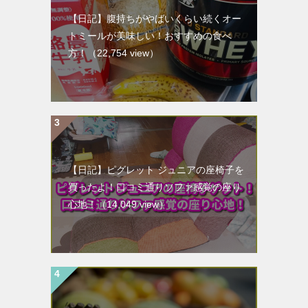
【日記】腹持ちがやばいくらい続くオー
トミールが美味しい！おすすめの食べ
方！
（22,754 view）
【日記】ピグレット ジュニアの座椅子を
買ったよ！口コミ通りソファ感覚の座り
心地！
（14,049 view）