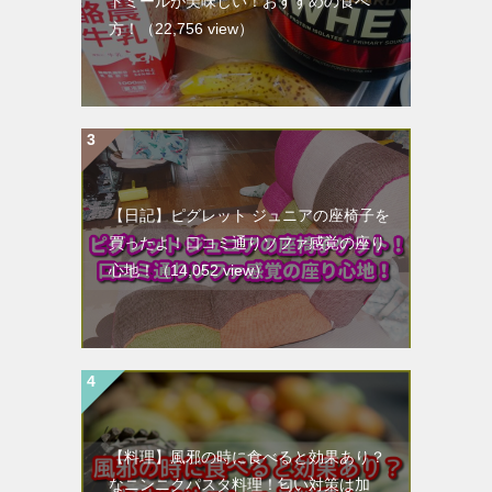
トミールが美味しい！おすすめの食べ
方！
（22,756 view）
【日記】ピグレット ジュニアの座椅子を
買ったよ！口コミ通りソファ感覚の座り
心地！
（14,052 view）
【料理】風邪の時に食べると効果あり？
なニンニクパスタ料理！匂い対策は加