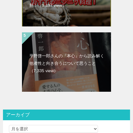
熱！
（9,497 view）
平野啓一郎さんの『本心』から読み解く
他者性と向き合うについて思うこと
（7,335 view）
アーカイブ