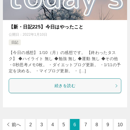
【新・日記225】今日はやったこと
公開日：
2022年1月10日
日記
【今日の感想】 1/10（月）の感想です。 【終わったタス
ク】 ◆ハイライト 無し ◆勉強 無し ◆運動 無し ◆その他
・0秒思考メモ0枚。 ・ダイエットブログ更新。 ・1/11の予
定を決める。 ・マイブログ更新。 ・ […]
続きを読む
前へ
2
3
4
5
6
7
8
9
10