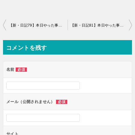
投
【新・日記79】本日やった事と感想
【新・日記81】本日やった事と感想+肩トレで意識すること
稿
ナ
コメントを残す
ビ
ゲ
名前
必須
ー
シ
ョ
ン
メール（公開されません）
必須
サイト