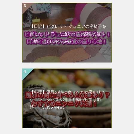
【日記】ピグレット ジュニアの座椅子を
買ったよ！口コミ通りソファ感覚の座り
心地！
（14,044 view）
【料理】風邪の時に食べると効果あり？
なニンニクパスタ料理！匂い対策は加
熱！
（9,495 view）