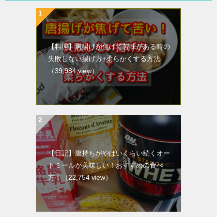
【料理】唐揚げが焦げて苦味がある時の
失敗しない揚げ方+柔らかくする方法
（39,984 view）
【日記】腹持ちがやばいくらい続くオー
トミールが美味しい！おすすめの食べ
方！
（22,754 view）