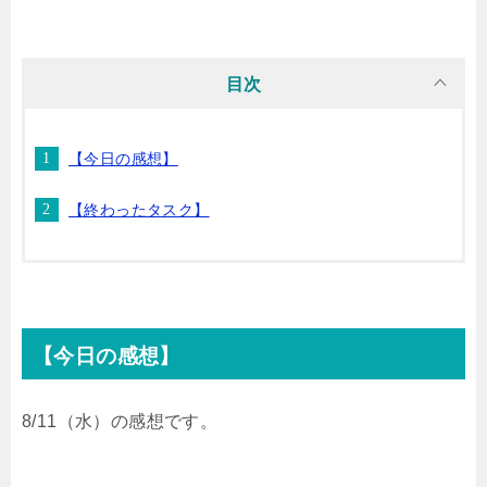
i
n
t
c
目次
t
e
e
e
【今日の感想】
t
n
b
【終わったタスク】
e
a
o
r
o
k
【今日の感想】
8/11（水）の感想です。