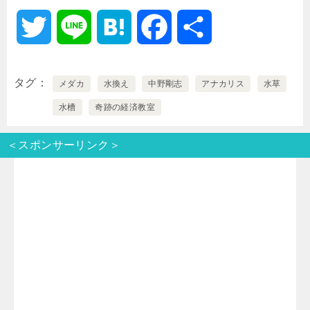
T
L
H
F
共
w
i
a
a
有
タグ
メダカ
水換え
中野剛志
アナカリス
水草
i
n
t
c
水槽
奇跡の経済教室
t
e
e
e
＜スポンサーリンク＞
t
n
b
e
a
o
r
o
k