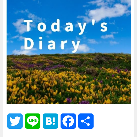
T
L
H
F
共
w
i
a
a
有