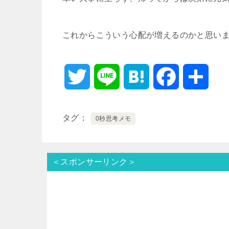
これからこういう心配が増えるのかと思い
T
L
H
F
共
w
i
a
a
有
タグ
0秒思考メモ
i
n
t
c
t
e
e
e
＜スポンサーリンク＞
t
n
b
e
a
o