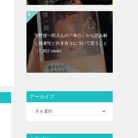
平野啓一郎さんの『本心』から読み解
く他者性と向き合うについて思うこと
（7,302 view）
アーカイブ