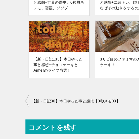
と感想+世界の歴史、0秒思考
と感想+二頭トレ、脚
メモ、宿題、ゾゾゾ
なぜその動きをするの
【新・日記133】本日やった
3リピ目のファミマの
事と感想+チョコケーキと
ケーキ！
Aimerのライブ当選！
投
【新・日記30】本日やった事と感想【0秒メモ03】
稿
ナ
コメントを残す
ビ