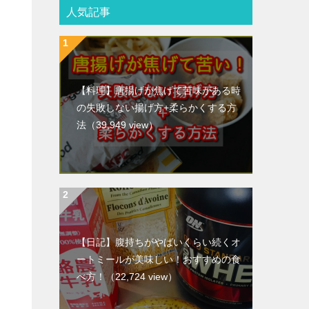
人気記事
【料理】唐揚げが焦げて苦味がある時
の失敗しない揚げ方+柔らかくする方
法
（39,949 view）
【日記】腹持ちがやばいくらい続くオ
ートミールが美味しい！おすすめの食
べ方！
（22,724 view）