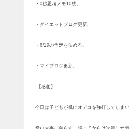
・0秒思考メモ10枚。
・ダイエットブログ更新。
・6/19の予定を決める。
・マイブログ更新。

【感想】
今日は子どもが机にオデコを強打してしま
幸い大事に至らず、帰ってからは次第に元