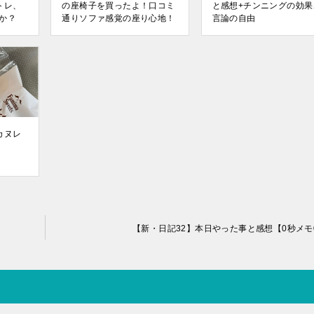
トレ、
の座椅子を買ったよ！口コミ
と感想+チンニングの効果
か？
通りソファ感覚の座り心地！
言論の自由
カヌレ
【新・日記32】本日やった事と感想【0秒メモ