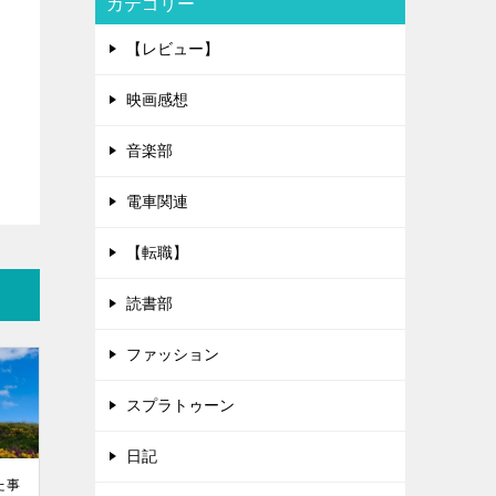
カテゴリー
【レビュー】
映画感想
音楽部
電車関連
【転職】
読書部
ファッション
スプラトゥーン
日記
た事