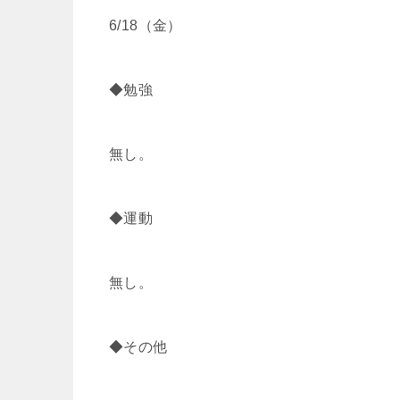
6/18（金）
t
e
e
e
t
n
b
◆勉強
e
a
o
無し。
r
o
k
◆運動
無し。
◆その他