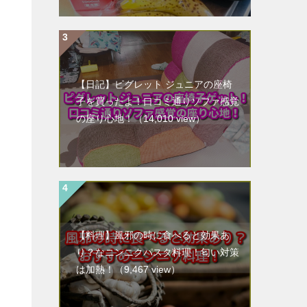
【日記】ピグレット ジュニアの座椅
子を買ったよ！口コミ通りソファ感覚
の座り心地！
（14,010 view）
【料理】風邪の時に食べると効果あ
り？なニンニクパスタ料理！匂い対策
は加熱！
（9,467 view）