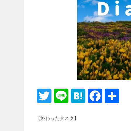
T
L
H
F
共
w
i
a
a
有
【終わったタスク】
i
n
t
c