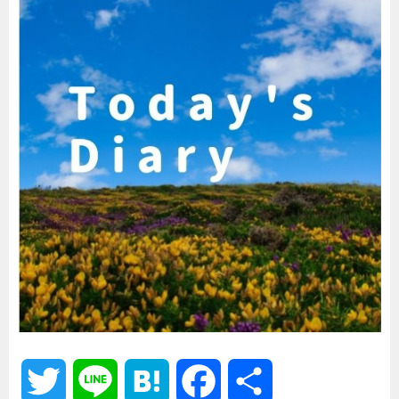
T
L
H
F
共