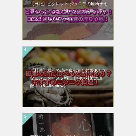
【日記】ピグレット ジュニアの座椅子を
買ったよ！口コミ通りソファ感覚の座り
心地！
（14,040 view）
【料理】風邪の時に食べると効果あり？
なニンニクパスタ料理！匂い対策は加
熱！
（9,495 view）