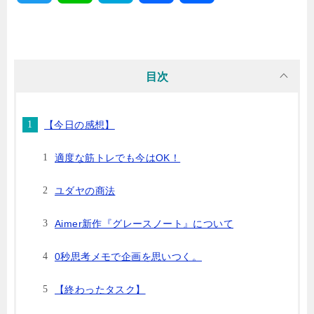
w
i
a
a
有
i
n
t
c
目次
t
e
e
e
【今日の感想】
t
n
b
適度な筋トレでも今はOK！
e
a
o
ユダヤの商法
r
o
Aimer新作『グレースノート』について
k
0秒思考メモで企画を思いつく。
【終わったタスク】