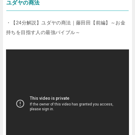
ユダヤの商法
・【24分解説】ユダヤの商法｜藤田田【前編】～お金
持ちを目指す人の最強バイブル～