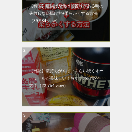
【料理】唐揚げが焦げて苦味がある時の
失敗しない揚げ方+柔らかくする方法
（39,984 view）
【日記】腹持ちがやばいくらい続くオー
トミールが美味しい！おすすめの食べ
方！
（22,754 view）