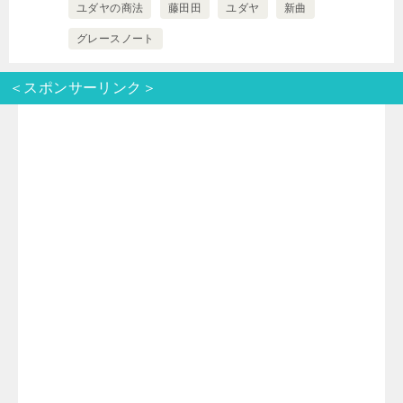
t
e
e
e
ユダヤの商法
藤田田
ユダヤ
新曲
グレースノート
t
n
b
＜スポンサーリンク＞
e
a
o
r
o
k