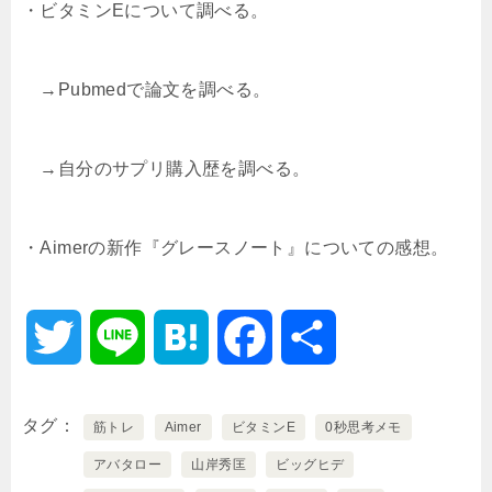
・ビタミンEについて調べる。
→Pubmedで論文を調べる。
→自分のサプリ購入歴を調べる。
・Aimerの新作『グレースノート』についての感想。
T
L
H
F
共
w
i
a
a
有
タグ
筋トレ
Aimer
ビタミンE
0秒思考メモ
i
n
t
c
アバタロー
山岸秀匡
ビッグヒデ