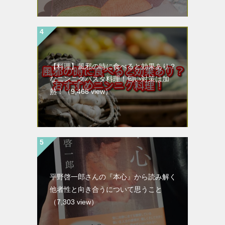
【料理】風邪の時に食べると効果あり？
なニンニクパスタ料理！匂い対策は加
熱！
（9,468 view）
平野啓一郎さんの『本心』から読み解く
他者性と向き合うについて思うこと
（7,303 view）