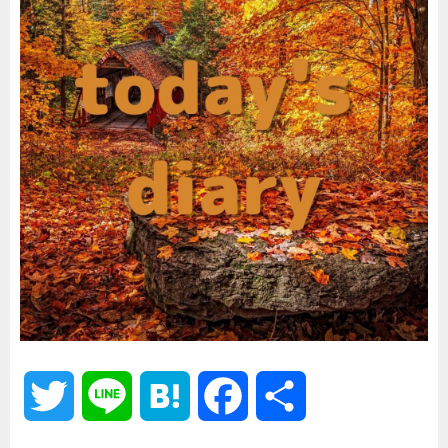
T
L
H
F
共
w
i
a
a
有