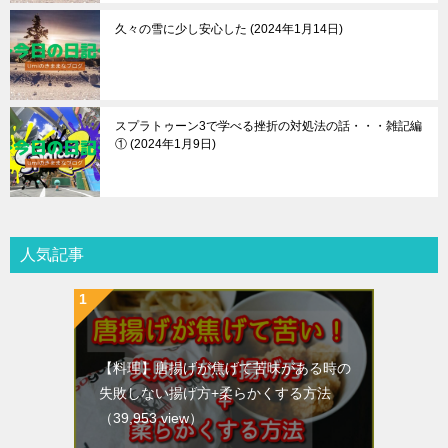
久々の雪に少し安心した
2024年1月14日
スプラトゥーン3で学べる挫折の対処法の話・・・雑記編
①
2024年1月9日
人気記事
【料理】唐揚げが焦げて苦味がある時の
失敗しない揚げ方+柔らかくする方法
（39,953 view）