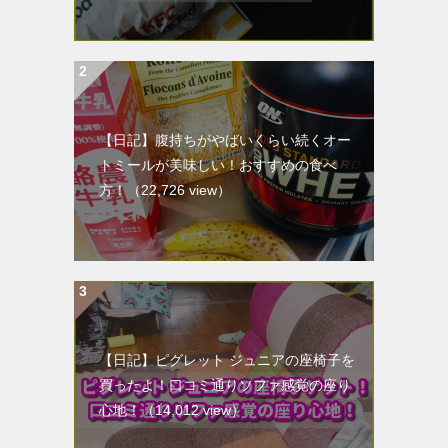
【日記】腹持ちがやばいくらい続くオー
トミールが美味しい！おすすめの食べ
方！
（22,726 view）
【日記】ピグレット ジュニアの座椅子を
買ったよ！口コミ通りソファ感覚の座り
心地！
（14,012 view）