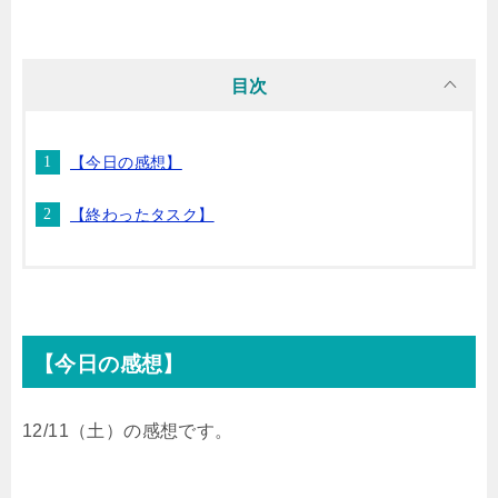
i
n
t
c
目次
t
e
e
e
【今日の感想】
t
n
b
【終わったタスク】
e
a
o
r
o
k
【今日の感想】
12/11（土）の感想です。