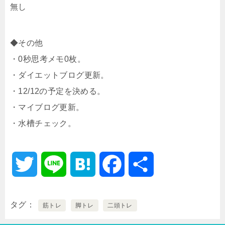
無し
◆その他
・0秒思考メモ0枚。
・ダイエットブログ更新。
・12/12の予定を決める。
・マイブログ更新。
・水槽チェック。
T
L
H
F
共
w
i
a
a
有
タグ
筋トレ
脚トレ
二頭トレ
i
n
t
c