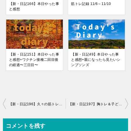
【新・日記166】本日やった事
筋トレ記録 11/6～11/10
と感想
【新・日記151】本日やった事
【新・日記49】本日やった事
と感想+ワクチン接種二回目後
と感想+親になったら見たいシ
の経過〜三日目〜
ンプソンズ
投
【新・日記196】久々の筋トレがきつかった。。。
【新・日記197】胸トレ＆子どもの誕生日
稿
ナ
コメントを残す