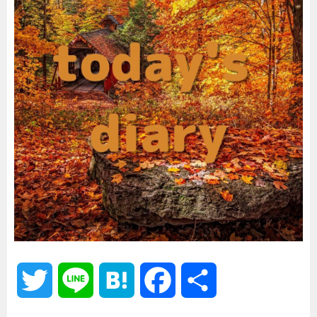
T
L
H
F
共
w
i
a
a
有