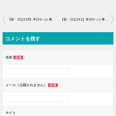
投
【新・日記139】本日やった事と感想+針子育成計画、ダンベルフライ、秋服
【新・日記141】本日やった事と感想
稿
ナ
コメントを残す
ビ
ゲ
名前
必須
ー
シ
ョ
ン
メール（公開されません）
必須
サイト