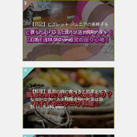
【日記】ピグレット ジュニアの座椅子を
買ったよ！口コミ通りソファ感覚の座り
心地！
（14,050 view）
【料理】風邪の時に食べると効果あり？
なニンニクパスタ料理！匂い対策は加
熱！
（9,495 view）