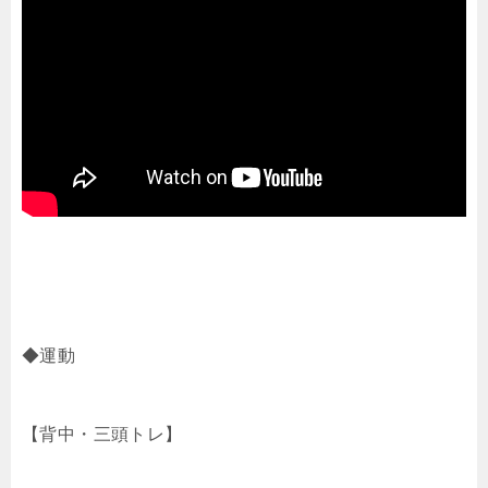
◆運動
【背中・三頭トレ】