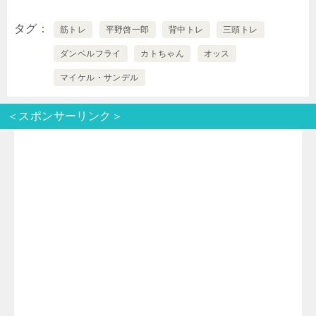
w
i
a
a
有
タグ
筋トレ
平野啓一郎
背中トレ
三頭トレ
i
n
t
c
ダンベルフライ
カトちゃん
オッス
t
e
e
e
マイケル・サンデル
t
n
b
＜スポンサーリンク＞
e
a
o
r
o
k