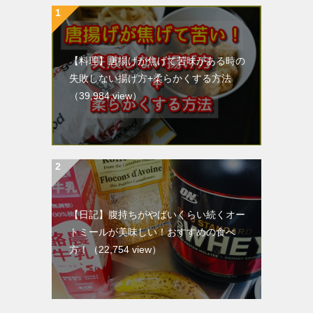
【料理】唐揚げが焦げて苦味がある時の
失敗しない揚げ方+柔らかくする方法
（39,984 view）
【日記】腹持ちがやばいくらい続くオー
トミールが美味しい！おすすめの食べ
方！
（22,754 view）