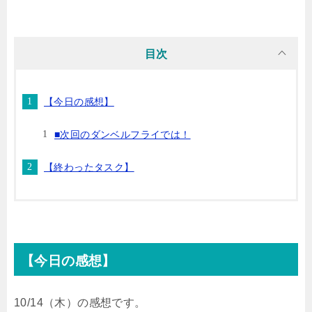
i
n
t
c
目次
t
e
e
e
【今日の感想】
t
n
b
■次回のダンベルフライでは！
e
a
o
【終わったタスク】
r
o
k
【今日の感想】
10/14（木）の感想です。