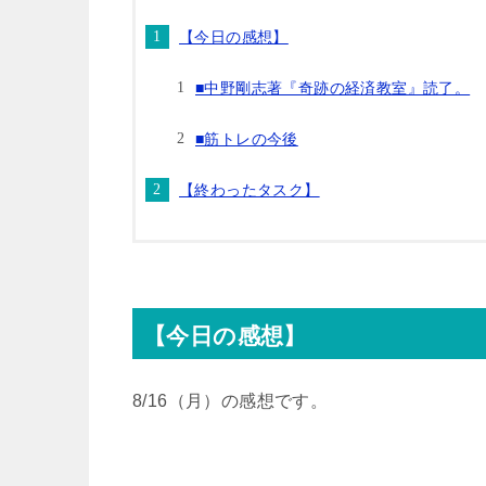
【今日の感想】
t
n
b
■中野剛志著『奇跡の経済教室』読了。
e
a
o
■筋トレの今後
r
o
【終わったタスク】
k
【今日の感想】
8/16（月）の感想です。