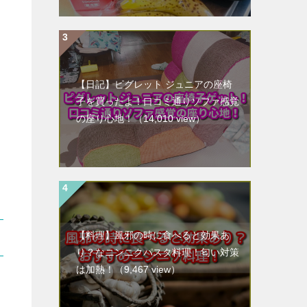
【日記】ピグレット ジュニアの座椅
子を買ったよ！口コミ通りソファ感覚
の座り心地！
（14,010 view）
【料理】風邪の時に食べると効果あ
り？なニンニクパスタ料理！匂い対策
は加熱！
（9,467 view）