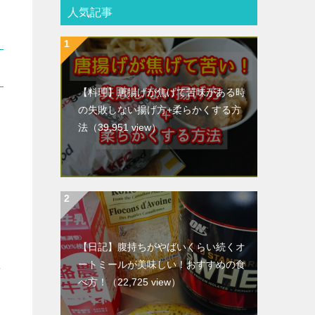
人気記事
【料理】唐揚げが焦げて苦味がある時
の失敗しない揚げ方+柔らかくする方
法
（39,951 view）
【日記】腹持ちがやばいくらい続くオ
ートミールが美味しい！おすすめの食
昇
べ方！
（22,725 view）