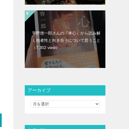
平野啓一郎さんの『本心』から読み解
く他者性と向き合うについて思うこと
（7,302 view）
アーカイブ