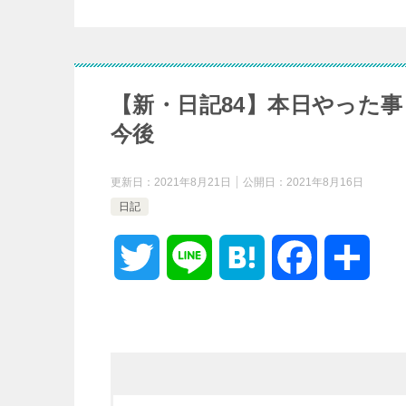
【新・日記84】本日やった
今後
更新日：
2021年8月21日
公開日：
2021年8月16日
日記
T
L
H
F
共
w
i
a
a
有
i
n
t
c
t
e
e
e