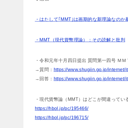
・はたして｢MMT｣は画期的な新理論なのか
・MMT（現代貨幣理論）：その読解と批判
・令和元年十月四日提出 質問第一四号 Ｍ
→質問：
https://www.shugiin.go.jp/internet
→回答：
https://www.shugiin.go.jp/internet
・現代貨幣論（MMT）はどこが間違ってい
https://hbol.jp/pc/195466/
https://hbol.jp/pc/196715/