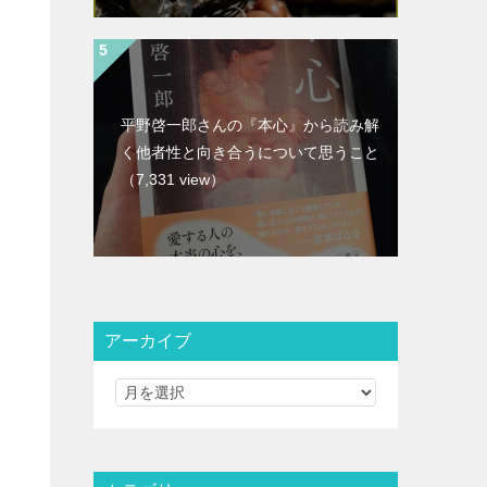
平野啓一郎さんの『本心』から読み解
く他者性と向き合うについて思うこと
（7,331 view）
アーカイブ