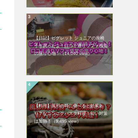
【日記】ピグレット ジュニアの座椅
子を買ったよ！口コミ通りソファ感覚
の座り心地！
（14,040 view）
【料理】風邪の時に食べると効果あ
り？なニンニクパスタ料理！匂い対策
は加熱！
（9,495 view）