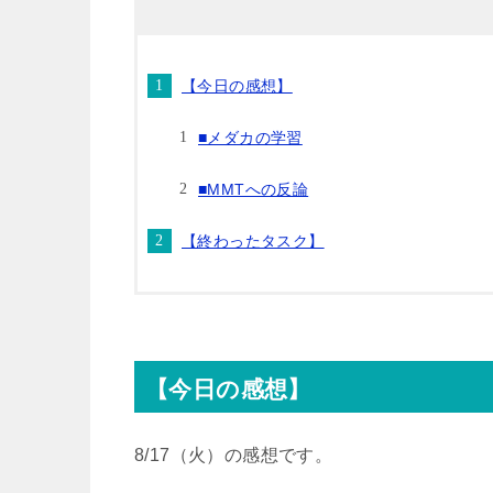
t
e
e
e
【今日の感想】
t
n
b
■メダカの学習
e
a
o
■MMTへの反論
r
o
【終わったタスク】
k
【今日の感想】
8/17（火）の感想です。