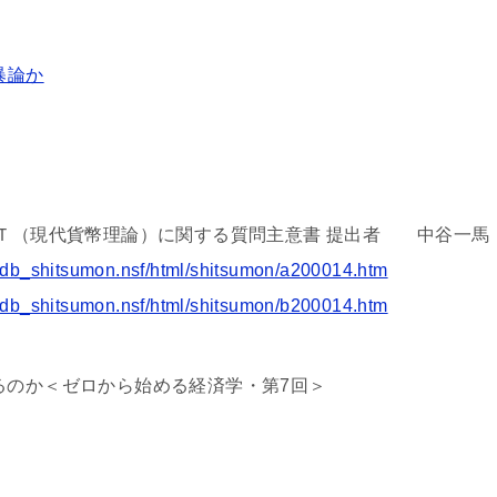
暴論か
ＭＴ（現代貨幣理論）に関する質問主意書 提出者 中谷一馬
/itdb_shitsumon.nsf/html/shitsumon/a200014.htm
/itdb_shitsumon.nsf/html/shitsumon/b200014.htm
るのか＜ゼロから始める経済学・第7回＞