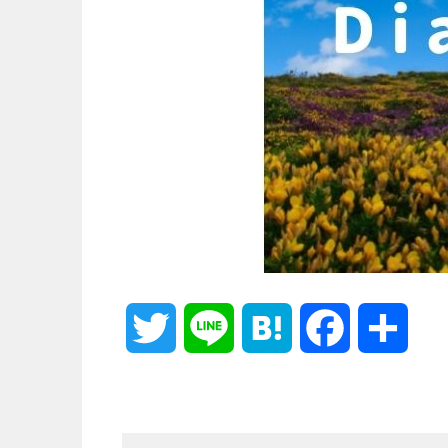
T
L
H
F
共
w
i
a
a
有
i
n
t
c