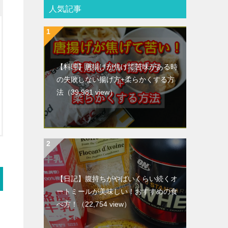
人気記事
【料理】唐揚げが焦げて苦味がある時
の失敗しない揚げ方+柔らかくする方
法
（39,981 view）
【日記】腹持ちがやばいくらい続くオ
ートミールが美味しい！おすすめの食
べ方！
（22,754 view）