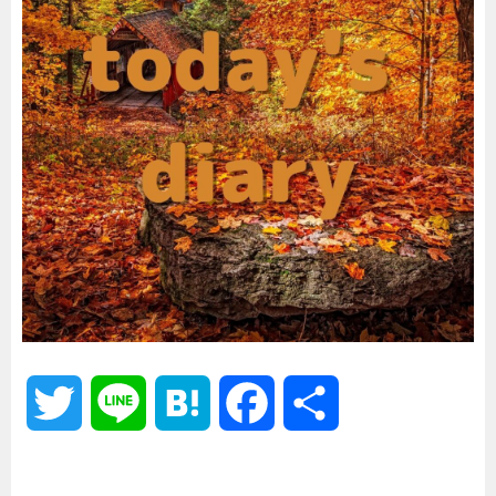
T
L
H
F
共
w
i
a
a
有