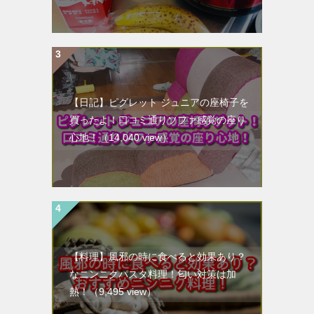
【日記】ピグレット ジュニアの座椅子を
買ったよ！口コミ通りソファ感覚の座り
心地！
（14,040 view）
【料理】風邪の時に食べると効果あり？
なニンニクパスタ料理！匂い対策は加
熱！
（9,495 view）