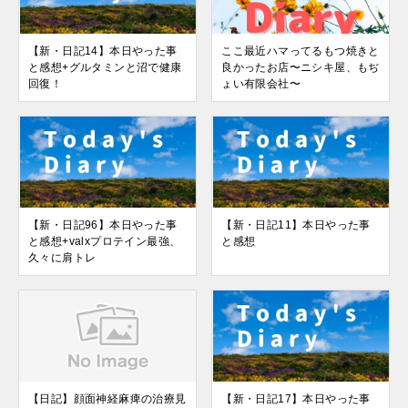
【新・日記14】本日やった事
ここ最近ハマってるもつ焼きと
と感想+グルタミンと沼で健康
良かったお店〜ニシキ屋、もぢ
回復！
ょい有限会社〜
【新・日記96】本日やった事
【新・日記11】本日やった事
と感想+valxプロテイン最強、
と感想
久々に肩トレ
【日記】顔面神経麻痺の治療見
【新・日記17】本日やった事