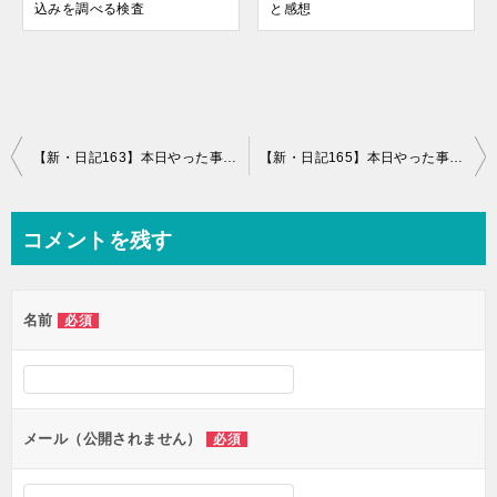
込みを調べる検査
と感想
投
【新・日記163】本日やった事と感想+ゆりかもめ、五右衛門、お台場
【新・日記165】本日やった事と感想
稿
ナ
コメントを残す
ビ
ゲ
名前
必須
ー
シ
ョ
ン
メール（公開されません）
必須