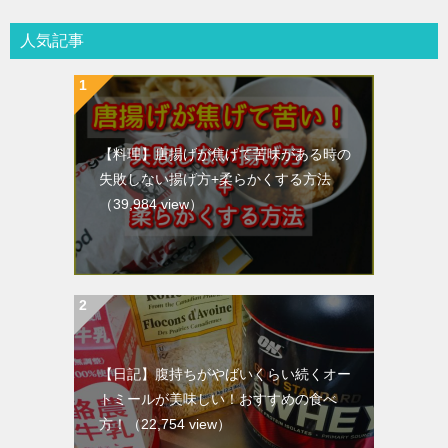
人気記事
【料理】唐揚げが焦げて苦味がある時の
失敗しない揚げ方+柔らかくする方法
（39,984 view）
【日記】腹持ちがやばいくらい続くオー
トミールが美味しい！おすすめの食べ
方！
（22,754 view）