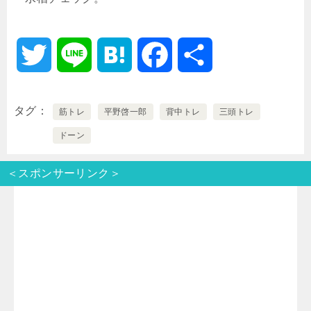
T
L
H
F
共
w
i
a
a
有
タグ
筋トレ
平野啓一郎
背中トレ
三頭トレ
i
n
t
c
ドーン
t
e
e
e
＜スポンサーリンク＞
t
n
b
e
a
o
r
o
k