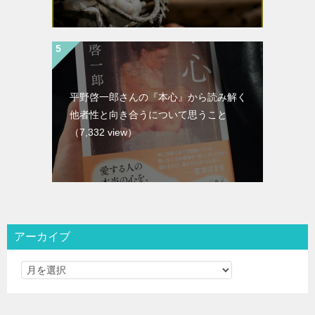
平野啓一郎さんの『本心』から読み解く
他者性と向き合うについて思うこと
（7,332 view）
アーカイブ