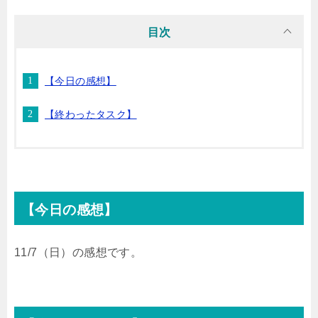
i
n
t
c
目次
t
e
e
e
【今日の感想】
t
n
b
【終わったタスク】
e
a
o
r
o
k
【今日の感想】
11/7（日）の感想です。