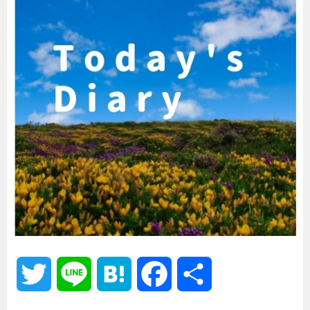
T
L
H
F
共
w
i
a
a
有