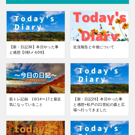
【新・日記36】本日やった事
近況報告と今後について
と感想【0秒メモ09】
筋トレ記録 10/14〜17と最近
【新・日記26】本日やった事
気になっていること
と感想+松戸の21世紀の森と広
場へ行ってきました