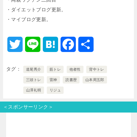
・ダイエットブログ更新。
・マイブログ更新。
T
L
H
F
共
w
i
a
a
有
タグ
道尾秀介
筋トレ
他者性
背中トレ
i
n
t
c
三頭トレ
雷神
読書歴
山本周五郎
t
e
e
e
山澤礼明
リジュ
t
n
b
＜スポンサーリンク＞
e
a
o
r
o