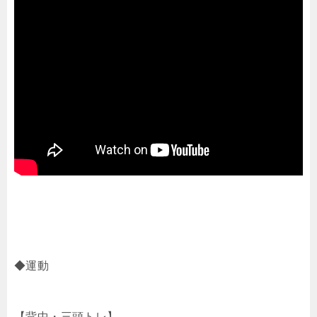
◆運動
【背中・三頭トレ】