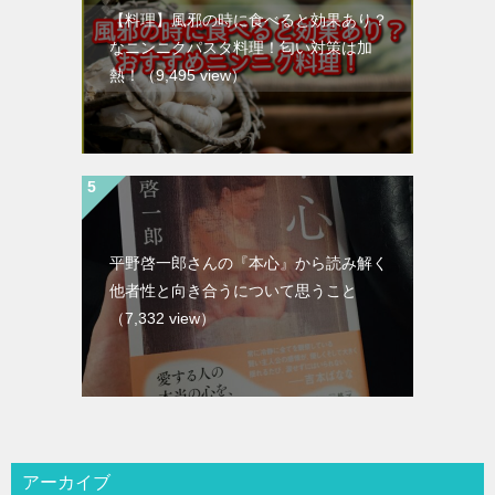
【料理】風邪の時に食べると効果あり？
なニンニクパスタ料理！匂い対策は加
熱！
（9,495 view）
平野啓一郎さんの『本心』から読み解く
他者性と向き合うについて思うこと
（7,332 view）
アーカイブ