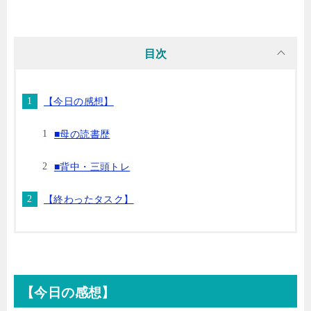
i
n
t
c
目次
t
e
e
e
【今日の感想】
t
n
b
■母の読書歴
e
a
o
■背中・三頭トレ
r
o
【終わったタスク】
k
【今日の感想】