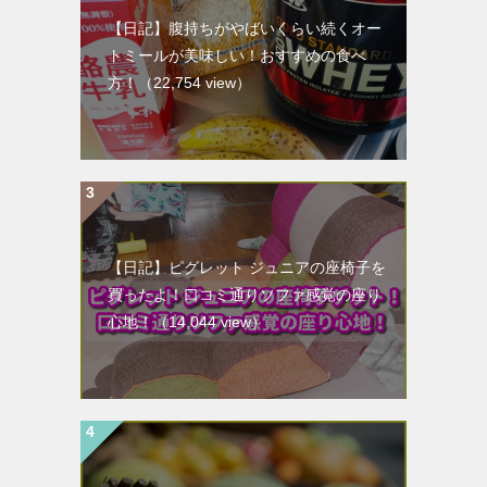
【日記】腹持ちがやばいくらい続くオー
トミールが美味しい！おすすめの食べ
方！
（22,754 view）
【日記】ピグレット ジュニアの座椅子を
買ったよ！口コミ通りソファ感覚の座り
心地！
（14,044 view）