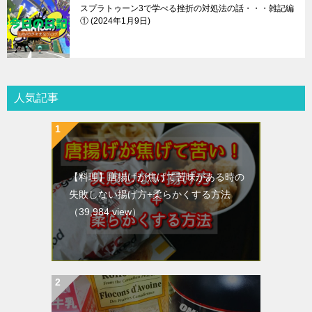
スプラトゥーン3で学べる挫折の対処法の話・・・雑記編
①
2024年1月9日
人気記事
【料理】唐揚げが焦げて苦味がある時の
失敗しない揚げ方+柔らかくする方法
（39,984 view）