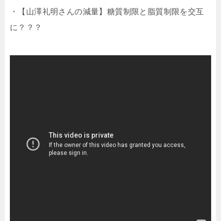
・【山澤礼明さんの減量】糖質制限と脂質制限を交互
に？？？