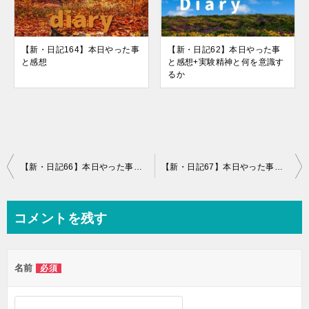
【新・日記164】本日やった事
【新・日記62】本日やった事
と感想
と感想+実験精神と何を意識す
るか
投
【新・日記66】本日やった事と感想+自然と戯れる、背中・三頭トレ
【新・日記67】本日やった事と感想+作家に揺さぶられる
稿
ナ
コメントを残す
ビ
ゲ
名前
必須
ー
シ