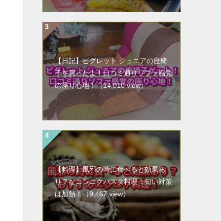
【日記】ピグレット ジュニアの座椅
子を買ったよ！口コミ通りソファ感覚
の座り心地！
（14,010 view）
【料理】風邪の時に食べると効果あ
り？なニンニクパスタ料理！匂い対策
は加熱！
（9,467 view）