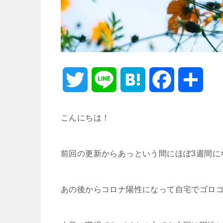
T
L
H
F
共
w
i
a
a
有
こんにちは！
i
n
t
c
前回の更新からあっという間にほぼ3週間に
t
e
e
e
t
n
b
あの後からコロナ陽性になって自宅でゴロ
e
a
o