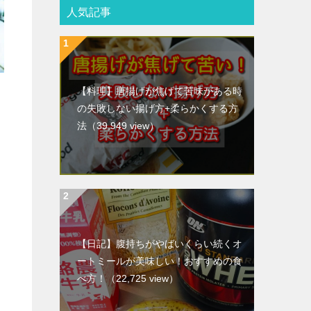
人気記事
【料理】唐揚げが焦げて苦味がある時
の失敗しない揚げ方+柔らかくする方
法
（39,949 view）
【日記】腹持ちがやばいくらい続くオ
ートミールが美味しい！おすすめの食
べ方！
（22,725 view）