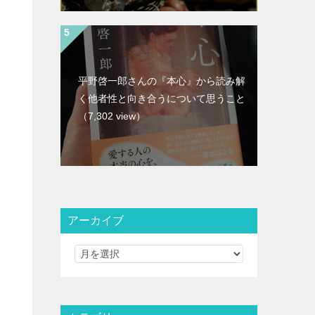
平野啓一郎さんの『本心』から読み解
く他者性と向き合うについて思うこと
（7,302 view）
アーカイブ