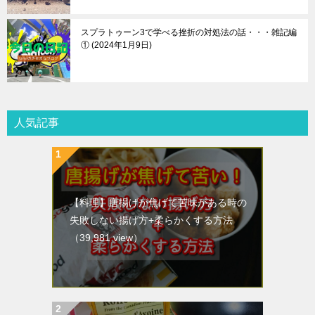
スプラトゥーン3で学べる挫折の対処法の話・・・雑記編
①
2024年1月9日
人気記事
【料理】唐揚げが焦げて苦味がある時の
失敗しない揚げ方+柔らかくする方法
（39,981 view）