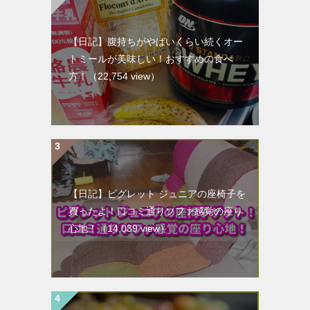
【日記】腹持ちがやばいくらい続くオー
トミールが美味しい！おすすめの食べ
方！
（22,754 view）
【日記】ピグレット ジュニアの座椅子を
買ったよ！口コミ通りソファ感覚の座り
心地！
（14,039 view）