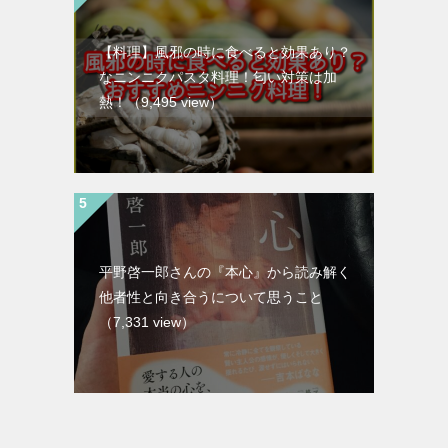
【料理】風邪の時に食べると効果あり？
なニンニクパスタ料理！匂い対策は加
熱！
（9,495 view）
平野啓一郎さんの『本心』から読み解く
他者性と向き合うについて思うこと
（7,331 view）