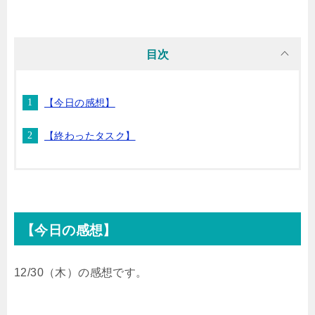
i
n
t
c
目次
t
e
e
e
【今日の感想】
t
n
b
【終わったタスク】
e
a
o
r
o
k
【今日の感想】
12/30（木）の感想です。