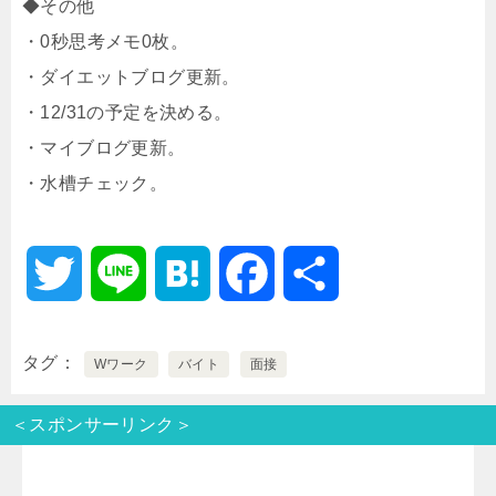
◆その他
・0秒思考メモ0枚。
・ダイエットブログ更新。
・12/31の予定を決める。
・マイブログ更新。
・水槽チェック。
T
L
H
F
共
w
i
a
a
有
タグ
Wワーク
バイト
面接
i
n
t
c
＜スポンサーリンク＞
t
e
e
e
t
n
b