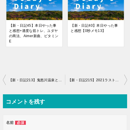
【新・日記45】本日やった事
【新・日記40】本日やった事
と感想+適度な筋トレ、ユダヤ
と感想【0秒メモ13】
の商法、Aimer新曲、ビタミン
E
投
【新・日記213】鬼怒川温泉と日光東照宮へ行ってきたよ！
【新・日記215】2021ラストの仕事は…
稿
ナ
コメントを残す
ビ
ゲ
名前
必須
ー