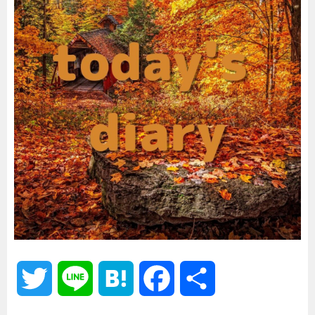
T
L
H
F
共
w
i
a
a
有