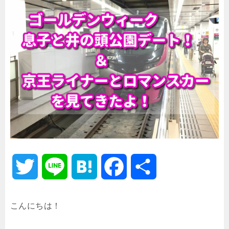
T
L
H
F
共
w
i
a
a
有
こんにちは！
i
n
t
c