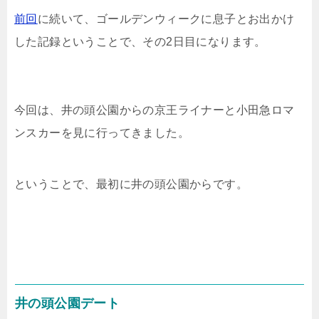
前回
に続いて、ゴールデンウィークに息子とお出かけ
t
e
e
e
した記録ということで、その2日目になります。
t
n
b
e
a
o
今回は、井の頭公園からの京王ライナーと小田急ロマ
r
o
ンスカーを見に行ってきました。
k
ということで、最初に井の頭公園からです。
井の頭公園デート