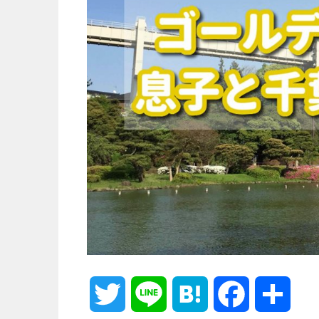
T
L
H
F
共