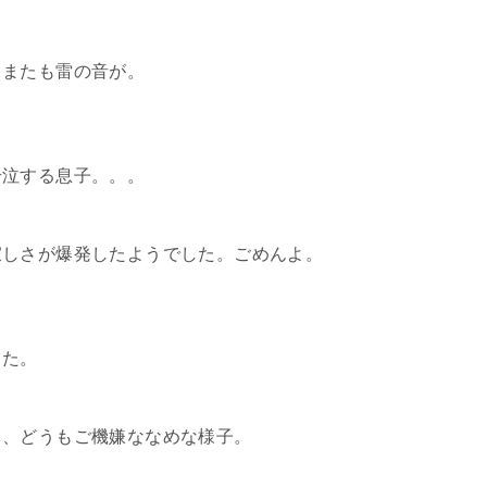
、またも雷の音が。
号泣する息子。。。
寂しさが爆発したようでした。ごめんよ。
した。
と、どうもご機嫌ななめな様子。