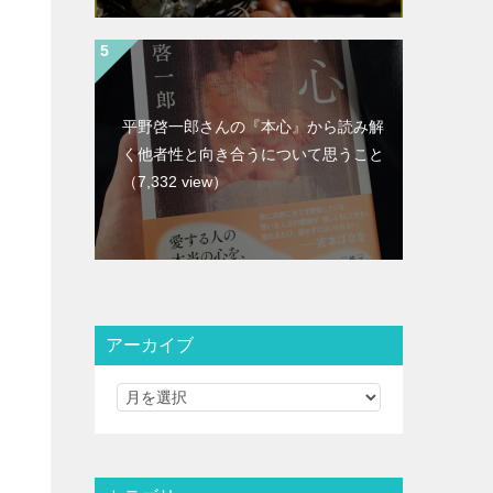
平野啓一郎さんの『本心』から読み解
く他者性と向き合うについて思うこと
（7,332 view）
アーカイブ