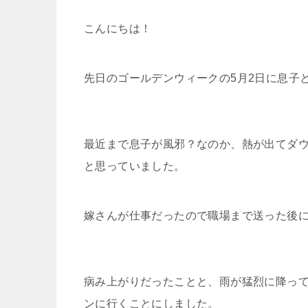
w
i
a
a
有
こんにちは！
i
n
t
c
先日のゴールデンウィークの5月2日に息子
t
e
e
e
t
n
b
最近まで息子が風邪？なのか、熱が出てダ
e
a
o
と思っていました。
r
o
嫁さんが仕事だったので職場まで送った後
k
病み上がりだったことと、雨が猛烈に降っ
ンに行くことにしました。