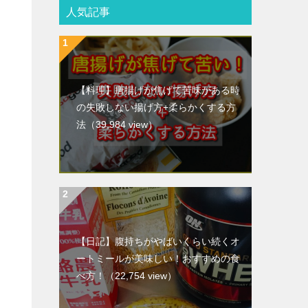
人気記事
【料理】唐揚げが焦げて苦味がある時
の失敗しない揚げ方+柔らかくする方
法
（39,984 view）
【日記】腹持ちがやばいくらい続くオ
ートミールが美味しい！おすすめの食
べ方！
（22,754 view）