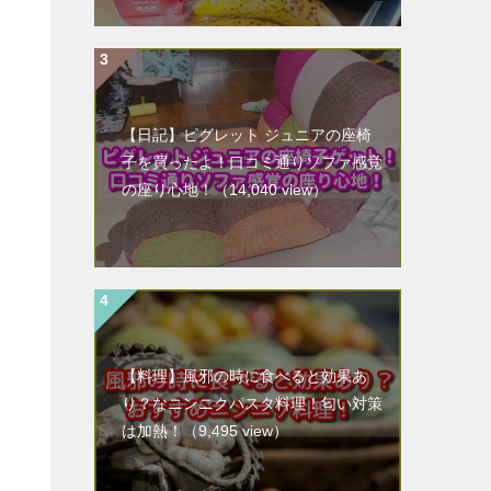
【日記】ピグレット ジュニアの座椅
子を買ったよ！口コミ通りソファ感覚
の座り心地！
（14,040 view）
【料理】風邪の時に食べると効果あ
り？なニンニクパスタ料理！匂い対策
は加熱！
（9,495 view）