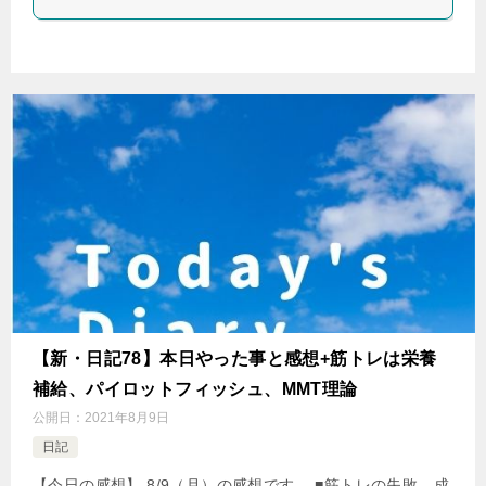
【新・日記78】本日やった事と感想+筋トレは栄養
補給、パイロットフィッシュ、MMT理論
公開日：
2021年8月9日
日記
【今日の感想】 8/9（月）の感想です。 ■筋トレの失敗、成