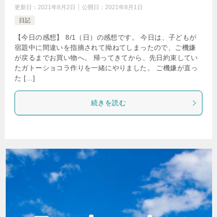
更新日：
2021年8月2日
公開日：
2021年8月1日
日記
【今日の感想】 8/1（日）の感想です。 今日は、子どもが
宿題中に間違いを指摘されて拗ねてしまったので、ご機嫌
が戻るまでお買い物へ。 帰ってきてから、先日約束してい
たガトーショコラ作りを一緒にやりました。 ご機嫌が直っ
た […]
続きを読む