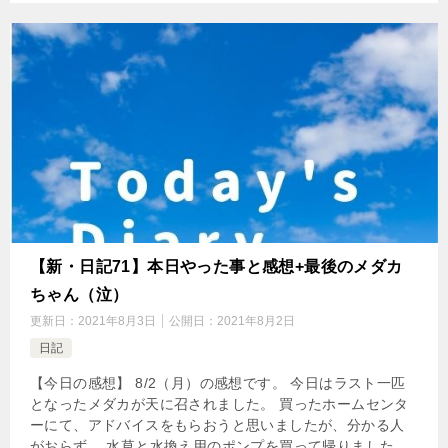
【新・日記71】本日やった事と感想+最後のメダカ
ちゃん（泣）
更新日：
2021年8月3日
公開日：
2021年8月2日
日記
【今日の感想】 8/2（月）の感想です。 今日はラスト一匹
となったメダカが天に召されました。 買ったホームセンタ
ーにて、アドバイスをもらおうと思いましたが、分かる人
がおらず。 水草と水換え用のポンプを買って帰りました。