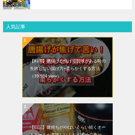
人気記事
【料理】唐揚げが焦げて苦味がある時の
失敗しない揚げ方+柔らかくする方法
（39,984 view）
【日記】腹持ちがやばいくらい続くオー
トミールが美味しい！おすすめの食べ