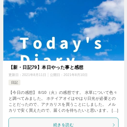
【新・日記79】本日やった事と感想
更新日：
2021年8月11日
公開日：
2021年8月10日
日記
【今日の感想】 8/10（火）の感想です。 水草について色々
と調べてみました。 ホテイアオイはやはり日光が必要との
ことだったので、アナカリスを買うことにしました。 メル
カリで安く買えたので、届くのを待ちたいと思います。 […]
続きを読む