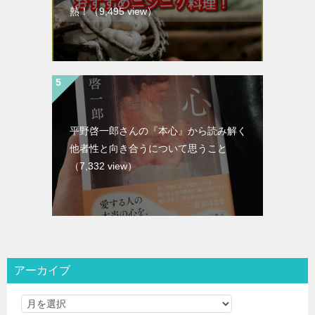
熱！
（9,495 view）
平野啓一郎さんの『本心』から読み解く
他者性と向き合うについて思うこと
（7,332 view）
アーカイブ