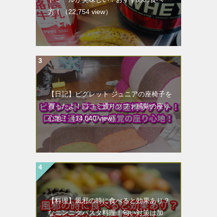
方！
（22,754 view）
【日記】ピグレット ジュニアの座椅子を
買ったよ！口コミ通りソファ感覚の座り
心地！
（14,040 view）
【料理】風邪の時に食べると効果あり？
なニンニクパスタ料理！匂い対策は加