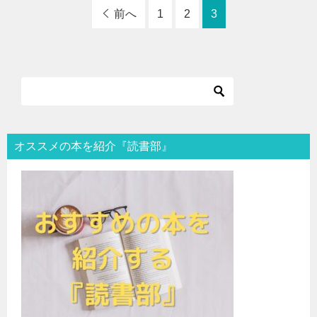
前へ
1
2
3
オススメの本を紹介『読書部』