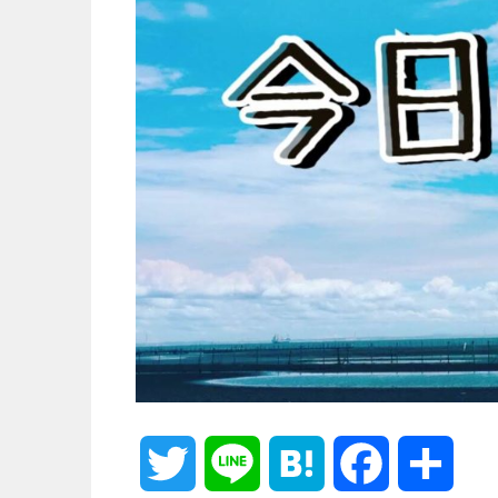
T
L
H
F
共