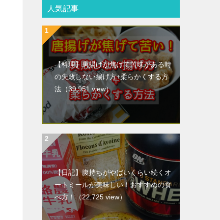
人気記事
【料理】唐揚げが焦げて苦味がある時
の失敗しない揚げ方+柔らかくする方
法
（39,951 view）
【日記】腹持ちがやばいくらい続くオ
ートミールが美味しい！おすすめの食
べ方！
（22,725 view）