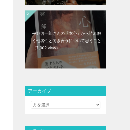
平野啓一郎さんの『本心』から読み解
く他者性と向き合うについて思うこと
（7,302 view）
アーカイブ