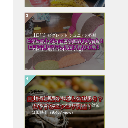
【日記】ピグレット ジュニアの座椅
子を買ったよ！口コミ通りソファ感覚
の座り心地！
（14,011 view）
【料理】風邪の時に食べると効果あ
り？なニンニクパスタ料理！匂い対策
は加熱！
（9,467 view）