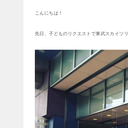
w
i
a
a
有
こんにちは！
i
n
t
c
先日、子どものリクエストで
東武スカイツ
t
e
e
e
t
n
b
e
a
o
r
o
k