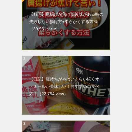
【料理】唐揚げが焦げて苦味がある時の
失敗しない揚げ方+柔らかくする方法
（39,981 view）
【日記】腹持ちがやばいくらい続くオー
トミールが美味しい！おすすめの食べ
方！
（22,754 view）