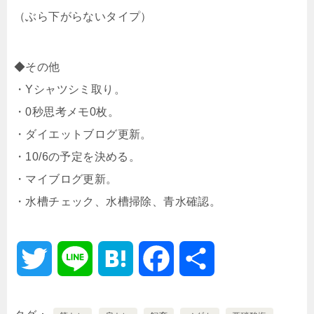
（ぶら下がらないタイプ）
◆その他
・Yシャツシミ取り。
・0秒思考メモ0枚。
・ダイエットブログ更新。
・10/6の予定を決める。
・マイブログ更新。
・水槽チェック、水槽掃除、青水確認。
T
L
H
F
共
w
i
a
a
有