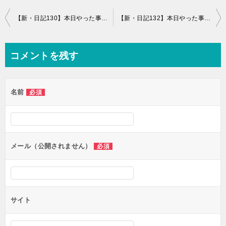
投
【新・日記130】本日やった事と感想+芦沢央さん『火のない所に煙は』読了
【新・日記132】本日やった事と感想+スクワットと腹圧、ケーキうまし
稿
ナ
コメントを残す
ビ
ゲ
名前
必須
ー
シ
ョ
ン
メール（公開されません）
必須
サイト