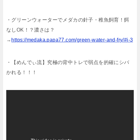
・グリーンウォーターでメダカの針子・稚魚飼育！餌
なしOK！？濃さは？
→
https://medaka.papa77.com/green-water-and-fry/#i-3
・【めんでぃ流】究極の背中トレで弱点を的確にシバ
かれる！！！