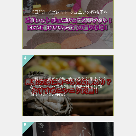
【日記】ピグレット ジュニアの座椅子を
買ったよ！口コミ通りソファ感覚の座り
心地！
（14,040 view）
【料理】風邪の時に食べると効果あり？
なニンニクパスタ料理！匂い対策は加
熱！
（9,495 view）