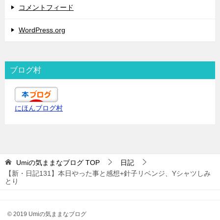
コメントフィード
WordPress.org
ブログ村
にほんブログ村
Umiの気ままなブログ
TOP
日記
【新・日記131】本日やった事と感想+針子リベンジ、Yシャツしみ
とり
© 2019 Umiの気ままなブログ