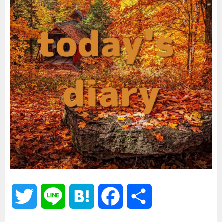
T
L
H
F
共
w
i
a
a
有